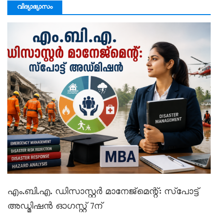
വിദ്യാഭ്യാസം
എം.ബി.എ. ഡിസാസ്റ്റർ മാനേജ്‌മെന്റ്: സ്‌പോട്ട്
അഡ്മിഷൻ ഓഗസ്റ്റ് 7ന്