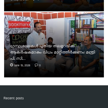
ഗ്രന്ഥശാലകൾ പുതിയ തലമുറയ്‌ക്ക്
ആകർഷകമാകും വിധം മാറ്റിത്തീർക്കണം: മന്ത്രി
പി. സി.…
June 19, 2026
0
Recent posts