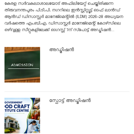
കേരള സർവകലാശാലയോട് അഫിലിയേറ്റ് ചെയ്തിരിക്കുന്ന
തിരുവനന്തപുരം പി.ടി.പി. നഗറിലെ ഇൻസ്റ്റിറ്റ്യൂട്ട് ഓഫ് ലാൻഡ്
ആൻഡ് ഡിസാസ്റ്റർ മാനേജ്‌മെന്റിൽ (ILDM) 2026-28 അധ്യയന
വർഷത്തെ എം.ബി.എ. ഡിസാസ്റ്റർ മാനേജ്‌മെന്റ് കോഴ്‌സിലെ
ഒഴിവുള്ള സീറ്റുകളിലേക്ക് ഓഗസ്റ്റ് 7ന് സ്‌പോട്ട് അഡ്മിഷൻ…
അഡ്മിഷൻ
സ്പോട്ട് അഡ്മിഷൻ