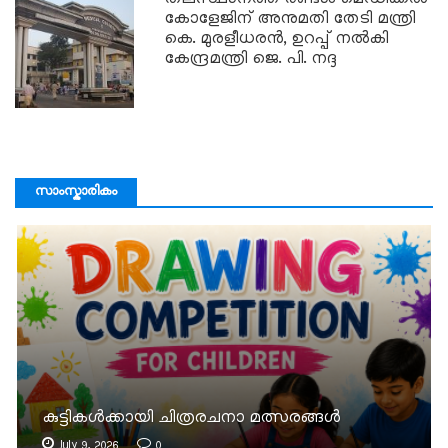
കോളേജിന് അനുമതി തേടി മന്ത്രി
കെ. മുരളീധരൻ, ഉറപ്പ് നൽകി
കേന്ദ്രമന്ത്രി ജെ. പി. നദ്ദ
സാംസ്കാരികം
കുട്ടികൾക്കായി ചിത്രരചനാ മത്സരങ്ങൾ
July 9, 2026
0