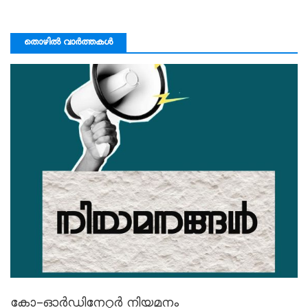
തൊഴിൽ വാർത്തകൾ
കോ-ഓർഡിനേറ്റർ നിയമനം