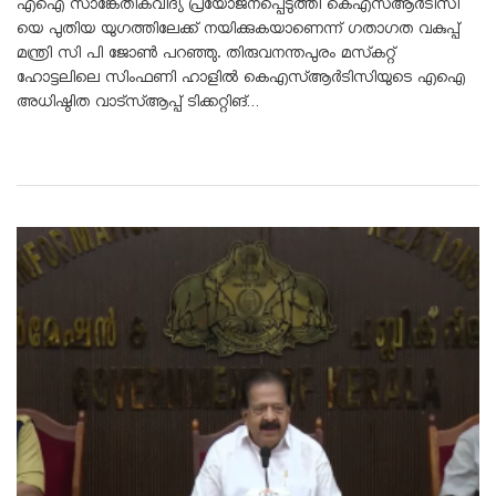
എഐ സാങ്കേതികവിദ്യ പ്രയോജനപ്പെടുത്തി കെഎസ്ആർടിസി
യെ പുതിയ യുഗത്തിലേക്ക് നയിക്കുകയാണെന്ന് ഗതാഗത വകുപ്പ്
മന്ത്രി സി പി ജോൺ പറഞ്ഞു. തിരുവനന്തപുരം മസ്‌കറ്റ്
ഹോട്ടലിലെ സിംഫണി ഹാളിൽ കെഎസ്ആർടിസിയുടെ എഐ
അധിഷ്ഠിത വാട്‌സ്ആപ്പ് ടിക്കറ്റിങ്…