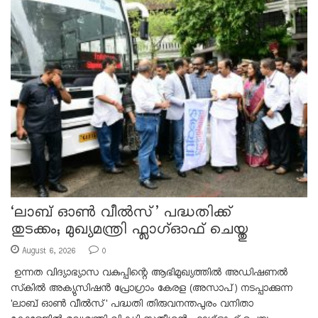
‘ലാബ് ഓൺ വീൽസ്’ പദ്ധതിക്ക്
തുടക്കം; മുഖ്യമന്ത്രി ഫ്ലാഗ്ഓഫ് ചെയ്തു
August 6, 2026
0
ഉന്നത വിദ്യാഭ്യാസ വകുപ്പിന്റെ ആഭിമുഖ്യത്തിൽ അഡിഷണൽ
സ്‌കിൽ അക്യുസിഷൻ പ്രോഗ്രാം കേരള (അസാപ്) നടപ്പാക്കുന്ന
'ലാബ് ഓൺ വീൽസ്' പദ്ധതി തിരുവനന്തപുരം വനിതാ