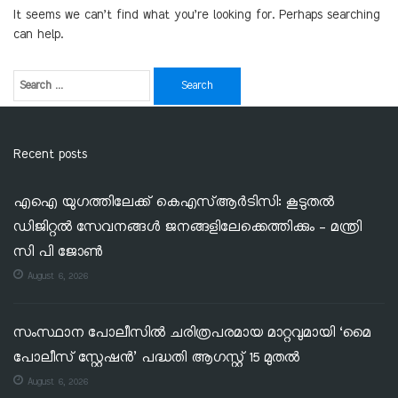
It seems we can’t find what you’re looking for. Perhaps searching
can help.
Recent posts
എഐ യുഗത്തിലേക്ക് കെഎസ്ആർടിസി: കൂടുതൽ
ഡിജിറ്റൽ സേവനങ്ങൾ ജനങ്ങളിലേക്കെത്തിക്കും – മന്ത്രി
സി പി ജോൺ
August 6, 2026
സംസ്ഥാന പോലീസിൽ ചരിത്രപരമായ മാറ്റവുമായി ‘മൈ
പോലീസ് സ്റ്റേഷൻ’ പദ്ധതി ആഗസ്റ്റ് 15 മുതൽ
August 6, 2026