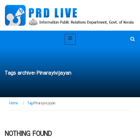
Tags archive: Pinarayivijayan
Home
/
Tag:
Pinarayivijayan
NOTHING FOUND