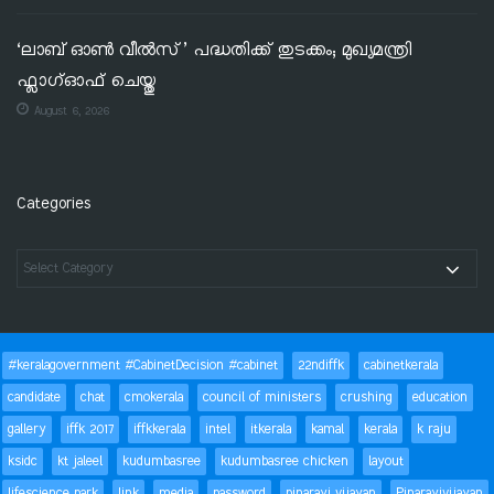
‘ലാബ് ഓൺ വീൽസ്’ പദ്ധതിക്ക് തുടക്കം; മുഖ്യമന്ത്രി
ഫ്ലാഗ്ഓഫ് ചെയ്തു
August 6, 2026
Categories
#keralagovernment #CabinetDecision #cabinet
22ndiffk
cabinetkerala
candidate
chat
cmokerala
council of ministers
crushing
education
gallery
iffk 2017
iffkkerala
intel
itkerala
kamal
kerala
k raju
ksidc
kt jaleel
kudumbasree
kudumbasree chicken
layout
lifescience park
link
media
password
pinarayi vijayan
Pinarayivijayan