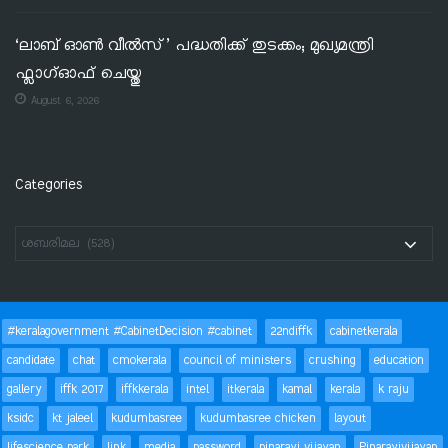
‘ലാബ് ഓൺ വീൽസ്’ പദ്ധതിക്ക് തുടക്കം; മുഖ്യമന്ത്രി
ഫ്ലാഗ്ഓഫ് ചെയ്തു
August 6, 2026
Categories
#keralagovernment #CabinetDecision #cabinet
22ndiffk
cabinetkerala
candidate
chat
cmokerala
council of ministers
crushing
education
gallery
iffk 2017
iffkkerala
intel
itkerala
kamal
kerala
k raju
ksidc
kt jaleel
kudumbasree
kudumbasree chicken
layout
lifescience park
link
media
password
pinarayi vijayan
Pinarayivijayan