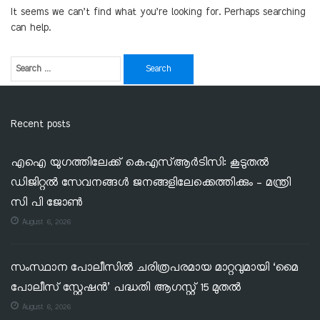
It seems we can’t find what you’re looking for. Perhaps searching
can help.
Recent posts
എഐ യുഗത്തിലേക്ക് കെഎസ്ആർടിസി: കൂടുതൽ
ഡിജിറ്റൽ സേവനങ്ങൾ ജനങ്ങളിലേക്കെത്തിക്കും – മന്ത്രി
സി പി ജോൺ
August 6, 2026
സംസ്ഥാന പോലീസിൽ ചരിത്രപരമായ മാറ്റവുമായി ‘മൈ
പോലീസ് സ്റ്റേഷൻ’ പദ്ധതി ആഗസ്റ്റ് 15 മുതൽ
August 6, 2026