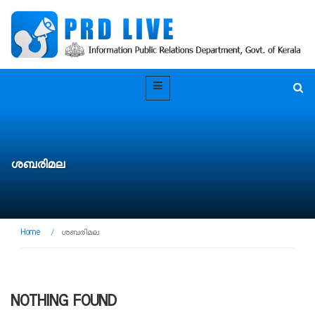
ശബരിമല
Home
/
ശബരിമല
NOTHING FOUND