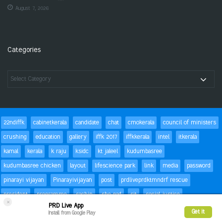
August 7, 2026
Categories
22ndiffk
cabinetkerala
candidate
chat
cmokerala
council of ministers
crushing
education
gallery
iffk 2017
iffkkerala
intel
itkerala
kamal
kerala
k raju
ksidc
kt jaleel
kudumbasree
kudumbasree chicken
layout
lifescience park
link
media
password
pinarayi vijayan
Pinarayivijayan
post
prdliveprdktmndrf rescue
president
programme
sachin
she pad
sit
social justice
×
PRD Live App
special children
status
Success
t20
text
thomas isaac
trackbacks
Get it
Install from Google Play