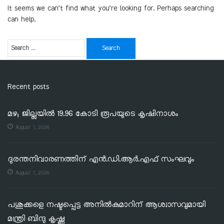
It seems we can’t find what you’re looking for. Perhaps searching
can help.
Recent posts
മഴ; ജില്ലയില്‍ 19.96 കോടി രൂപയുടെ കൃഷിനാശം
August 7, 2026
ദുരന്തനിവാരണത്തിന് എൻ.ഡി.ആർ.എഫ് സംഘവും
August 7, 2026
പശുക്കളെ നഷ്ടപ്പെട്ട അനിൽകുമാറിന് ആശ്വാസവുമായി
മന്ത്രി ബിന്ദു കൃഷ്ണ