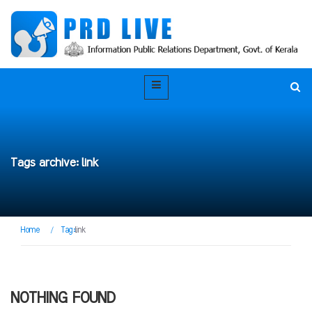
Tags archive: link
Home
/
Tag:
link
NOTHING FOUND