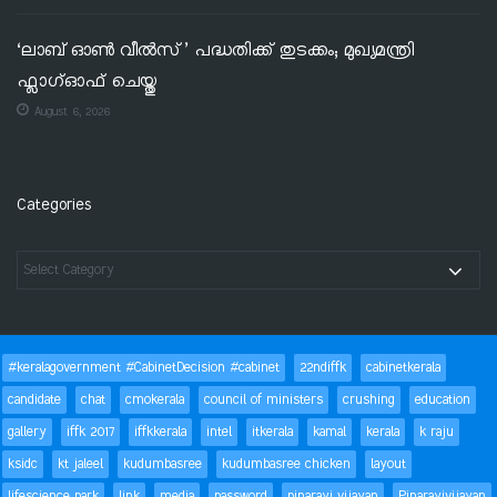
‘ലാബ് ഓൺ വീൽസ്’ പദ്ധതിക്ക് തുടക്കം; മുഖ്യമന്ത്രി
ഫ്ലാഗ്ഓഫ് ചെയ്തു
August 6, 2026
Categories
#keralagovernment #CabinetDecision #cabinet
22ndiffk
cabinetkerala
candidate
chat
cmokerala
council of ministers
crushing
education
gallery
iffk 2017
iffkkerala
intel
itkerala
kamal
kerala
k raju
ksidc
kt jaleel
kudumbasree
kudumbasree chicken
layout
lifescience park
link
media
password
pinarayi vijayan
Pinarayivijayan