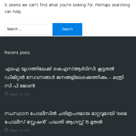
It seems we can’t find what you’re looking for. Perhaps searching
can help.
Recent posts
എഐ യുഗത്തിലേക്ക് കെഎസ്ആർടിസി: കൂടുതൽ
ഡിജിറ്റൽ സേവനങ്ങൾ ജനങ്ങളിലേക്കെത്തിക്കും – മന്ത്രി
സി പി ജോൺ
August 6, 2026
സംസ്ഥാന പോലീസിൽ ചരിത്രപരമായ മാറ്റവുമായി ‘മൈ
പോലീസ് സ്റ്റേഷൻ’ പദ്ധതി ആഗസ്റ്റ് 15 മുതൽ
August 6, 2026