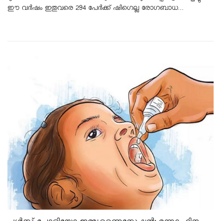
ഈ വർഷം ഇതുവരെ 294 പേർക്ക് ഷിഗെല്ല രോഗബാധ…