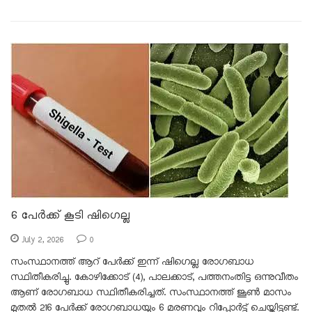
6 പേർക്ക് കൂടി ഷിഗെല്ല
July 2, 2026
0
സംസ്ഥാനത്ത് ആറ് പേർക്ക് ഇന്ന് ഷിഗെല്ല രോഗബാധ
സ്ഥിതീകരിച്ചു. കോഴിക്കോട് (4), പാലക്കാട്, പത്തനംതിട്ട ഒന്നുവീതം
ആണ് രോഗബാധ സ്ഥിതീകരിച്ചത്. സംസ്ഥാനത്ത് ജൂൺ മാസം
മുതൽ 216 പേർക്ക് രോഗബാധയും 6 മരണവും റിപ്പോർട്ട് ചെയ്തിട്ടുണ്ട്.