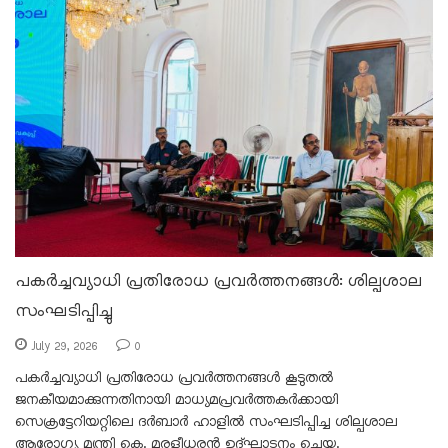
പകർച്ചവ്യാധി പ്രതിരോധ പ്രവർത്തനങ്ങൾ: ശില്പശാല
സംഘടിപ്പിച്ചു
July 29, 2026
0
പകർച്ചവ്യാധി പ്രതിരോധ പ്രവർത്തനങ്ങൾ കൂടുതൽ
ജനകീയമാക്കുന്നതിനായി മാധ്യമപ്രവർത്തകർക്കായി
സെക്രട്ടേറിയറ്റിലെ ദർബാർ ഹാളിൽ സംഘടിപ്പിച്ച ശില്പശാല
ആരോഗ്യ മന്ത്രി കെ. മുരളീധരൻ ഉദ്ഘാടനം ചെയ്തു.