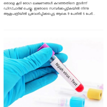
ഒരാളെ കൂടി രോഗ ലക്ഷണങ്ങൾ കുറഞ്ഞതിനെ തുടർന്ന്
ഡിസ്ചാർജ് ചെയ്തു. ഇതോടെ സമ്പർക്കപ്പട്ടികയിൽ നിന്നു
ആശുപത്രിയിൽ പ്രവേശിപ്പിക്കപ്പെട്ട ആകെ 9 പേരിൽ 5 പേർ…