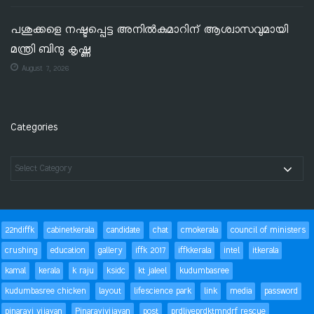
പശുക്കളെ നഷ്ടപ്പെട്ട അനിൽകുമാറിന് ആശ്വാസവുമായി
മന്ത്രി ബിന്ദു കൃഷ്ണ
August 7, 2026
Categories
22ndiffk
cabinetkerala
candidate
chat
cmokerala
council of ministers
crushing
education
gallery
iffk 2017
iffkkerala
intel
itkerala
kamal
kerala
k raju
ksidc
kt jaleel
kudumbasree
kudumbasree chicken
layout
lifescience park
link
media
password
pinarayi vijayan
Pinarayivijayan
post
prdliveprdktmndrf rescue