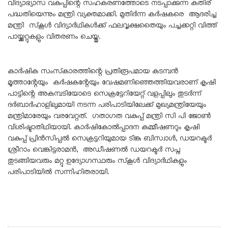
വിദ്യാഭ്യാസ വകുപ്പിന്റെ സഹകരണത്തോടെ നടപ്പാക്കുന്ന കതിര്
പദ്ധതിയെന്നും മന്ത്രി വ്യക്തമാക്കി. മുതിർന്ന കർഷകരെ ആദരിച്ച
മന്ത്രി സ്‌കൂൾ വിദ്യാർഥികൾക്ക് ഫലവൃക്ഷതൈയും പച്ചക്കറ്റി വിത്ത്
പായ്ക്കറ്റുകളും വിതരണം ചെയ്തു.
കാർഷിക സംസ്‌കാരത്തിന്റെ പ്രതിരൂപമായ കടമ്പൻ
മൂത്താന്റേയും കർഷകന്റേയും വേഷമണിഞ്ഞെത്തിയവരാണ് കൃഷി
പാട്ടിന്റെ അകമ്പടിയോടെ സെക്രട്ടേറിയേറ്റ് വളപ്പിലും തുടർന്ന്
ദർബാർഹാളിലുമായി നടന്ന പരിപാടിയിലേക്ക് മുഖ്യമന്ത്രിയേയും
മന്ത്രിമാരേയും വരവേറ്റത്. ഗതാഗത വകുപ്പ് മന്ത്രി സി പി ജോൺ
വിശിഷ്ടാതിഥിയായി. കാർഷികോൽപ്പാദന കമ്മീഷണറും കൃഷി
വകുപ്പ് പ്രിൻസിപ്പൽ സെക്രട്ടറിയുമായ ടിങ്കു ബിസ്വാൾ, ഡയറക്ടർ
ശ്രീറാം വെങ്കിട്ടരാമൻ, അഡീഷണൽ ഡയറക്ടർ സപ്ന
തുടങ്ങിയവരും മറ്റു ഉദ്യോഗസ്ഥരും സ്‌കൂൾ വിദ്യാർഥികളും
പരിപാടിയിൽ സന്നിഹിതരായി.