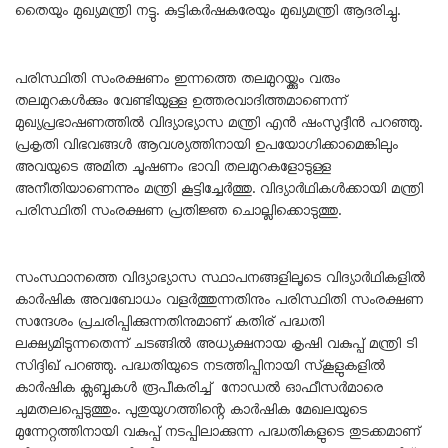
തൈയും മുഖ്യമന്ത്രി നട്ടു. കുട്ടികർഷകരേയും മുഖ്യമന്ത്രി ആദരിച്ചു.
പരിസ്ഥിതി സംരക്ഷണം ഇന്നത്തെ തലമുറയ്ക്കും വരും
തലമുറകൾക്കും വേണ്ടിയുള്ള ഉത്തരവാദിത്തമാണെന്ന്
മുഖ്യപ്രഭാഷണത്തിൽ വിദ്യാഭ്യാസ മന്ത്രി എൻ ഷംസുദ്ദീൻ പറഞ്ഞു.
പ്രകൃതി വിഭവങ്ങൾ ആവശ്യത്തിനായി ഉപയോഗിക്കാമെങ്കിലും
അവയുടെ അമിത ചൂഷണം ഭാവി തലമുറകളോടുള്ള
അനീതിയാണെന്നും മന്ത്രി കൂട്ടിച്ചേർത്തു. വിദ്യാർഥികൾക്കായി മന്ത്രി
പരിസ്ഥിതി സംരക്ഷണ പ്രതിജ്ഞ ചൊല്ലിക്കൊടുത്തു.
സംസ്ഥാനത്തെ വിദ്യാഭ്യാസ സ്ഥാപനങ്ങളിലൂടെ വിദ്യാർഥികളിൽ
കാർഷിക അവബോധം വളർത്തുന്നതിനും പരിസ്ഥിതി സംരക്ഷണ
സന്ദേശം പ്രചരിപ്പിക്കുന്നതിനുമാണ് കതിര് പദ്ധതി
ലക്ഷ്യമിടുന്നതെന്ന് ചടങ്ങിൽ അധ്യക്ഷനായ കൃഷി വകുപ്പ് മന്ത്രി ടി
സിദ്ദിഖ് പറഞ്ഞു. പദ്ധതിയുടെ നടത്തിപ്പിനായി സ്‌കൂളുകളിൽ
കാർഷിക ക്ലബ്ബുകൾ രൂപീകരിച്ച് നോഡൽ ഓഫീസർമാരെ
ചുമതലപ്പെടുത്തും. പുതുയുഗത്തിന്റെ കാർഷിക മേഖലയുടെ
മുന്നേറ്റത്തിനായി വകുപ്പ് നടപ്പിലാക്കുന്ന പദ്ധതികളുടെ തുടക്കമാണ്