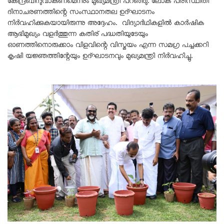
കേന്ദ്രബിന്ദുവാകണമെന്നും മുഖ്യമന്ത്രി പറഞ്ഞു. ലോക പരിസ്ഥിതി
ദിനാചരണത്തിന്റെ സംസ്ഥാനതല ഉദ്ഘാടനം
നിർവഹിക്കുകയായിരുന്നു അദ്ദേഹം. വിദ്യാർഥികളിൽ കാർഷിക
ആഭിമുഖ്യം വളർത്തുന്ന കതിര് പദ്ധതിയുടേയും
ഓണത്തിനൊരുക്കാം വിളവിന്റെ വിസ്മയം എന്ന സമഗ്ര പച്ചക്കറി
കൃഷി യജ്ഞത്തിന്റേയും ഉദ്ഘാടനവും മുഖ്യമന്ത്രി നിർവഹിച്ചു.