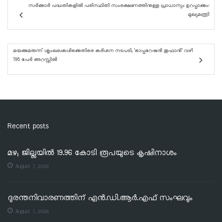
സർക്കാർ പദ്ധതികളിൽ പരിസ്ഥിതി സംരക്ഷണത്തിനുള്ള പ്രാധാന്യം ഉറപ്പാക്കും:
മുഖ്യമന്ത്രി
മയക്കുമരുന്ന് ശൃംഖലകൾക്കെതിരെ കർശന നടപടി; ‘ഓപ്പറേഷൻ തൂഫാൻ’ വഴി
795 പേർ അറസ്റ്റിൽ
Recent posts
മഴ; ജില്ലയില്‍ 19.96 കോടി രൂപയുടെ കൃഷിനാശം
August 7, 2026
ദുരന്തനിവാരണത്തിന് എൻ.ഡി.ആർ.എഫ് സംഘവും
August 7, 2026