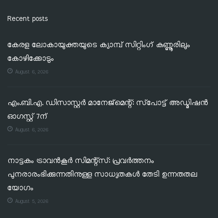
Recent posts
കേരള ലോകായുക്തയുടെ ക്യാമ്പ് സിറ്റിംഗ് കണ്ണൂരിലും
കോഴിക്കോടും
August 6, 2026
എം.ബി.എ. ഡിസാസ്റ്റർ മാനേജ്‌മെന്റ്: സ്‌പോട്ട് അഡ്മിഷൻ
ഓഗസ്റ്റ് 7ന്
August 6, 2026
നാട്ടകം ട്രാവൻകൂർ സിമന്റ്‌സ്: പ്രവർത്തനം
പുനരാരംഭിക്കുന്നതിനുള്ള സാധ്യതകൾ തേടി ഉന്നതതല
യോഗം
August 5, 2026