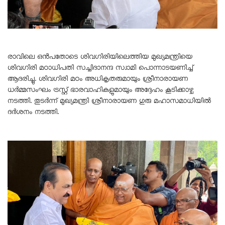
രാവിലെ ഒൻപതോടെ ശിവഗിരിയിലെത്തിയ മുഖ്യമന്ത്രിയെ
ശിവഗിരി മഠാധിപതി സച്ചിദാനന്ദ സ്വാമി പൊന്നാടയണിച്ച്
ആദരിച്ചു. ശിവഗിരി മഠം അധികൃതരുമായും ശ്രീനാരായണ
ധർമ്മസംഘം ട്രസ്റ്റ് ഭാരവാഹികളുമായും അദ്ദേഹം കൂടിക്കാഴ്ച
നടത്തി. തുടർന്ന് മുഖ്യമന്ത്രി ശ്രീനാരായണ ഗുരു മഹാസമാധിയിൽ
ദർശനം നടത്തി.