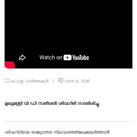
പൊതു വാർത്തകൾ
|
June 12, 2026
മുഖ്യമന്ത്രി വി ഡി സതീശൻ ശിവഗിരി സന്ദർശിച്ചു
ശിവഗിരിയെ രാജ്യാന്തര നിലവാരത്തിലേക്കുയർത്താൻ