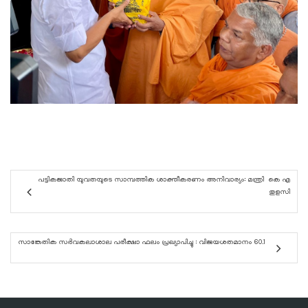
പട്ടികജാതി യുവതയുടെ സാമ്പത്തിക ശാക്തീകരണം അനിവാര്യം: മന്ത്രി കെ എ
തുളസി
സാങ്കേതിക സർവകലാശാല പരീക്ഷാ ഫലം പ്രഖ്യാപിച്ചു : വിജയശതമാനം 60.1