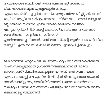
വിവരശേഖരണത്തിനായി അധ്യാപകരും മറ്റ് സർക്കാർ
ജീവനക്കാരുമടങ്ങുന്ന എന്യൂമറേറ്റർമാരെയും
ഏകദേശം 10,189 സൂപ്പർവൈസർമാരെയും നിയോഗിച്ചിട്ടുണ്ട്. വെബ്
മാപ്പിംഗ് ആപ്ലിക്കേഷൻ ഉപയോഗിച്ച് നിർണയിച്ച ഹൗസ് ലിസ്റ്റിംഗ്
ബ്ലോക്കുകൾ സന്ദർശിച്ചാണ് വിവരശേഖരണം നടത്തുക.
എന്യൂമറേറ്റർമാർ HLO ആപ്പ് ഉപയോഗിച്ചായിരിക്കും വിവരങ്ങൾ
ശേഖരിക്കുക. സമ്പൂർണ സെൻസസ്
പ്രവർത്തനങ്ങളും ”സെൻസസ് മാനേജ്‌മെന്റ്‌ ആൻഡ് മോണിറ്ററിങ്
സിസ്റ്റം” എന്ന വെബ് പോർട്ടൽ മുഖേന ഏകോപിപ്പിക്കപ്പെടും.
ലോകത്തിലെ ഏറ്റവും വലിയ ഭരണപരവും സ്ഥിതിവിവരക്കണക്കു
സംബന്ധപ്പെട്ടതുമായ പ്രവർത്തനങ്ങളിലൊന്നായി ഭാരത
സെൻസസ് വിലയിരുത്തപ്പെടുന്നു. ഇന്ത്യൻ ഭരണഘടനയുടെ
ഏഴാം ഷെഡ്യൂളിലെ യൂണിയൻ ലിസ്റ്റിൽ 69-ാം ക്രമനമ്പരായാണ്
സെൻസസ് ഉൾപ്പെടുത്തിയിരിക്കുന്നത്. 1948ലെ സെൻസസ്
നിയമവും 1990ലെ സെൻസസ് ചട്ടങ്ങളും അടിസ്ഥാനമാക്കിയാണ്
കണക്കെടുപ്പ് നടത്തുന്നത്.