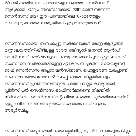
150 വർഷത്തിലേറെ പാരമ്പര്യമുള്ള ഭാരത സെൻസസ്
ആദ്യമായി 1872ലും അവസാനമായി 2011ലുമാണ് നടന്നത്.
സെൻസസ് 2027 ഈ പരമ്പരയിലെ 16-ാമത്തേതും
സ്വാതന്ത്ര്യാനന്തര ഇന്ത്യയിലെ എട്ടാമത്തേതുമാണ്.
സെൻസസുമായി ബന്ധപ്പെട്ട സർക്കുലറുകൾ കേന്ദ്ര ആഭ്യന്തര
മന്ത്രാലയത്തിന് കീഴിലുള്ള ഭാരത രജിസ്ട്രാർ ജനറൽ ആൻഡ്
സെൻസസ് കമ്മീഷണറുടെ കാര്യാലയമാണ് പുറപ്പെടുവിക്കുന്നത്.
സംസ്ഥാന സർക്കാരുമായുള്ള ഏകോപന ചുമതല ഡയറക്ടറേറ്റ്
ഓഫ് സെൻസസ് ഓപ്പറേഷൻസിനാണ്. പൊതുഭരണ വകുപ്പാണ്
സംസ്ഥാനത്തെ നോഡൽ വകുപ്പ്. ഓരോ ജില്ലയിലെയും
സെൻസസ് പ്രവർത്തനങ്ങളുടെ ചുമതല ജില്ലാ കളക്ടർമാർ
പ്രിൻസിപ്പൽ സെൻസസ് ഓഫീസർമാരെന്ന നിലയിൽ
നിർവഹിക്കും. സെൻസസിന്റെ വിജയകരമായ പൂർത്തിയാക്കലിന്
എല്ലാ വിഭാഗം ജനങ്ങളുടെയും സഹകരണം അദ്ദേഹം
അഭ്യർത്ഥിച്ചു.
സെൻസസ് ഓപ്പറേഷൻ ഡയറക്ടർ മിത്ര ടി, തിരുവനന്തപുരം ജില്ലാ