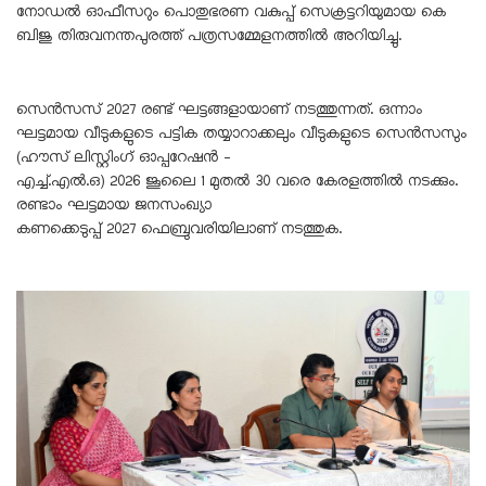
നോഡൽ ഓഫീസറും പൊതുഭരണ വകുപ്പ് സെക്രട്ടറിയുമായ കെ
ബിജു തിരുവനന്തപുരത്ത് പത്രസമ്മേളനത്തിൽ അറിയിച്ചു.
സെൻസസ് 2027 രണ്ട് ഘട്ടങ്ങളായാണ് നടത്തുന്നത്. ഒന്നാം
ഘട്ടമായ വീടുകളുടെ പട്ടിക തയ്യാറാക്കലും വീടുകളുടെ സെൻസസും
(ഹൗസ് ലിസ്റ്റിംഗ് ഓപ്പറേഷൻ –
എച്ച്.എൽ.ഒ) 2026 ജൂലൈ 1 മുതൽ 30 വരെ കേരളത്തിൽ നടക്കും.
രണ്ടാം ഘട്ടമായ ജനസംഖ്യാ
കണക്കെടുപ്പ് 2027 ഫെബ്രുവരിയിലാണ് നടത്തുക.