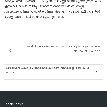
കളക്ടർ അനു കുമാരി, പി ഐ ബി ഡപ്യൂട്ടി ഡയറക്ടർആതിര തമ്പി
എന്നിവർ സംബന്ധിച്ചു. സെൻസസുമായി ബന്ധപ്പെട്ട
സംശയങ്ങൾക്കും പരാതികൾക്കും 1855 എന്ന ടോൾ ഫ്രീ നമ്പറിൽ
പൊതുജനങ്ങൾക്ക് ബന്ധപ്പെടാവുന്നതാണ്.
പ്രിയദർശിനി പദ്ധതിക്ക് ഊജ്ജ്വല തുടക്കം; ആദ്യ യാത്രയുടെ ഭാഗമായി
മുഖ്യമന്ത്രിയും മന്ത്രിമാരും
പ്രിയദർശിനി പദ്ധതി പൊതുഗതാഗത രംഗത്തെ നാഴികക്കല്ല്: മന്ത്രി സി പി
ജോൺ
Recent posts