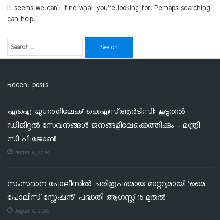
It seems we can’t find what you’re looking for. Perhaps searching
can help.
Recent posts
എഐ യുഗത്തിലേക്ക് കെഎസ്ആർടിസി: കൂടുതൽ
ഡിജിറ്റൽ സേവനങ്ങൾ ജനങ്ങളിലേക്കെത്തിക്കും – മന്ത്രി
സി പി ജോൺ
August 6, 2026
സംസ്ഥാന പോലീസിൽ ചരിത്രപരമായ മാറ്റവുമായി ‘മൈ
പോലീസ് സ്റ്റേഷൻ’ പദ്ധതി ആഗസ്റ്റ് 15 മുതൽ
August 6, 2026