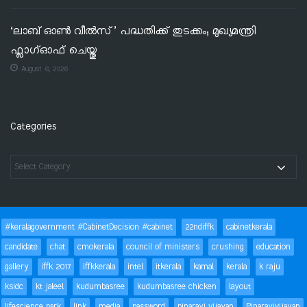
‘ലാബ് ഓൺ വീൽസ്’ പദ്ധതിക്ക് തുടക്കം; മുഖ്യമന്ത്രി
ഫ്ലാഗ്ഓഫ് ചെയ്തു
August 6, 2026
Categories
#keralagovernment #CabinetDecision #cabinet
22ndiffk
cabinetkerala
candidate
chat
cmokerala
council of ministers
crushing
education
gallery
iffk 2017
iffkkerala
intel
itkerala
kamal
kerala
k raju
ksidc
kt jaleel
kudumbasree
kudumbasree chicken
layout
lifescience park
link
media
password
pinarayi vijayan
Pinarayivijayan