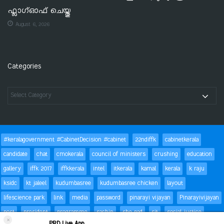
ഫ്ലാഗ്ഓഫ് ചെയ്തു
August 6, 2026
Categories
#keralagovernment #CabinetDecision #cabinet
22ndiffk
cabinetkerala
candidate
chat
cmokerala
council of ministers
crushing
education
gallery
iffk 2017
iffkkerala
intel
itkerala
kamal
kerala
k raju
ksidc
kt jaleel
kudumbasree
kudumbasree chicken
layout
lifescience park
link
media
password
pinarayi vijayan
Pinarayivijayan
post
president
programme
sachin
she pad
sit
social justice
×
PRD Live App