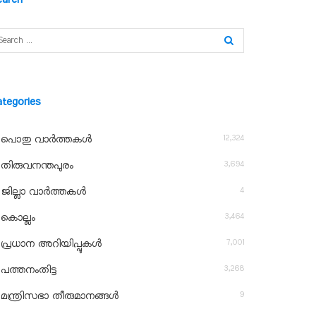
ategories
12,324
പൊതു വാർത്തകൾ
3,694
തിരുവനന്തപുരം
4
ജില്ലാ വാർത്തകൾ
3,464
കൊല്ലം
7,001
പ്രധാന അറിയിപ്പുകൾ
3,268
പത്തനംതിട്ട
9
മന്ത്രിസഭാ തീരുമാനങ്ങൾ