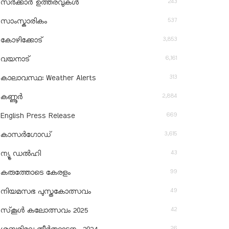
243
സർക്കാർ ഉത്തരവുകൾ
537
സാംസ്കാരികം
3,853
കോഴിക്കോട്
6,161
വയനാട്
313
കാലാവസ്ഥ: Weather Alerts
2,884
കണ്ണൂർ
669
English Press Release
3,615
കാസർഗോഡ്
43
ന്യൂ ഡൽഹി
99
കരുത്തോടെ കേരളം
49
നിയമസഭ പുസ്തകോത്സവം
42
സ്‌കൂൾ കലോത്സവം 2025
26