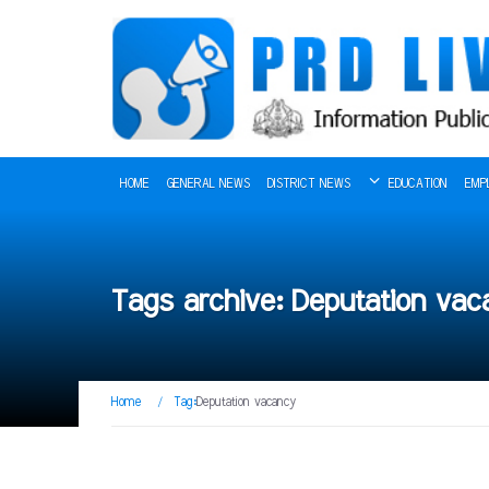
HOME
GENERAL NEWS
DISTRICT NEWS
EDUCATION
EMP
Tags archive: Deputation va
Home
/
Tag:
Deputation vacancy