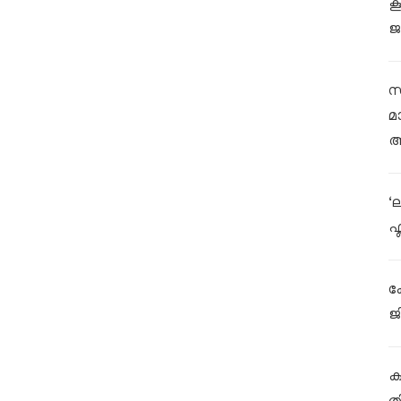
ക
ജ
സ
മ
ആ
‘
ഫ
ക
ജ
കള