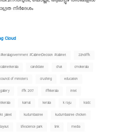
ിരുവനന്തപുരം, കൊല്ലം, ആലപ്പുഴ തീരങ്ങളിൽ
ാഗ്രത നിർദേശം
ag Cloud
#keralagovernment #CabinetDecision #cabinet
22ndiffk
cabinetkerala
candidate
chat
cmokerala
council of ministers
crushing
education
gallery
iffk 2017
iffkkerala
intel
itkerala
kamal
kerala
k raju
ksidc
kt jaleel
kudumbasree
kudumbasree chicken
layout
lifescience park
link
media