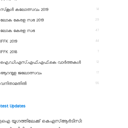
14
സ്‌കൂള്‍ കലോത്സവം 2019
29
ലോക കേരള സഭ 2019
47
ലോക കേരള സഭ
44
IFFK 2019
7
IFFK 2018
12
ഐ.ഡി.എസ്.എഫ്.എഫ്.കെ വാർത്തകൾ
17
ആറന്മുള ജലോത്സവം
55
വനിതാമതിൽ
atest Updates
ഐ യുഗത്തിലേക്ക് കെഎസ്ആർടിസി: