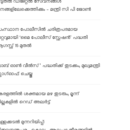
ൂടുതൽ ഡിജിറ്റൽ സേവനങ്ങൾ
നങ്ങളിലേക്കെത്തിക്കും – മന്ത്രി സി പി ജോൺ
ംസ്ഥാന പോലീസിൽ ചരിത്രപരമായ
ാറ്റവുമായി ‘മൈ പോലീസ് സ്റ്റേഷൻ’ പദ്ധതി
ഗസ്റ്റ് 15 മുതൽ
ലാബ് ഓൺ വീൽസ്’ പദ്ധതിക്ക് തുടക്കം; മുഖ്യമന്ത്രി
്ലാഗ്ഓഫ് ചെയ്തു
േരളത്തിൽ ശക്തമായ മഴ തുടരും; മൂന്ന്
ില്ലകളിൽ റെഡ് അലർട്ട്
്ളക്കടൽ മുന്നറിയിപ്പ്: