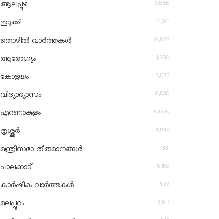
3,686
ആലപ്പുഴ
4,041
ഇടുക്കി
6,825
തൊഴിൽ വാർത്തകൾ
1,260
ആരോഗ്യം
3,073
കോട്ടയം
6,530
വിദ്യാഭ്യാസം
6,660
എറണാകുളം
4,842
തൃശ്ശൂർ
331
മന്ത്രിസഭാ തീരുമാനങ്ങൾ
5,150
പാലക്കാട്
409
കാർഷിക വാർത്തകൾ
3,517
മലപ്പുറം