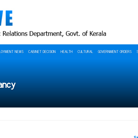
LOYMENT NEWS
CABINET DECISION
HEALTH
CULTURAL
GOVERNMENT ORDERS
cancy
S