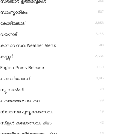
243
സർക്കാർ ഉത്തരവുകൾ
537
സാംസ്കാരികം
3,853
കോഴിക്കോട്
6,168
വയനാട്
313
കാലാവസ്ഥ: Weather Alerts
2,884
കണ്ണൂർ
669
English Press Release
3,615
കാസർഗോഡ്
43
ന്യൂ ഡൽഹി
99
കരുത്തോടെ കേരളം
49
നിയമസഭ പുസ്തകോത്സവം
42
സ്‌കൂൾ കലോത്സവം 2025
26