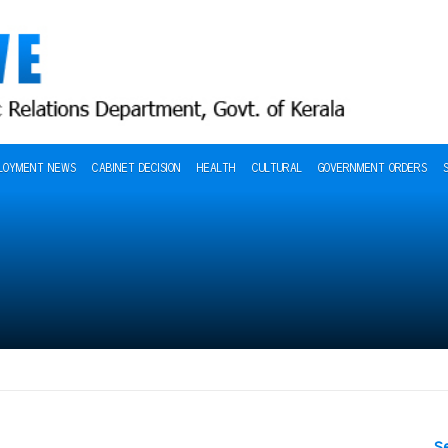
LOYMENT NEWS
CABINET DECISION
HEALTH
CULTURAL
GOVERNMENT ORDERS
S