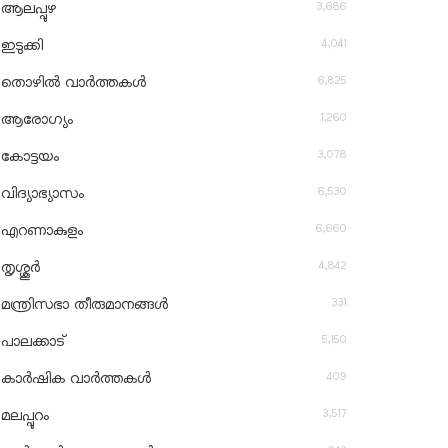
3,686
ആലപ്പുഴ
4,041
ഇടുക്കി
6,825
തൊഴിൽ വാർത്തകൾ
1,260
ആരോഗ്യം
3,078
കോട്ടയം
6,530
വിദ്യാഭ്യാസം
6,660
എറണാകുളം
4,842
തൃശ്ശൂർ
331
മന്ത്രിസഭാ തീരുമാനങ്ങൾ
5,150
പാലക്കാട്
409
കാർഷിക വാർത്തകൾ
3,517
മലപ്പുറം