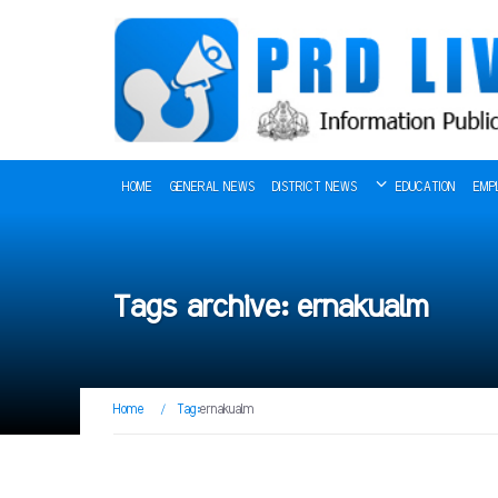
HOME
GENERAL NEWS
DISTRICT NEWS
EDUCATION
EMP
Tags archive: ernakualm
Home
/
Tag:
ernakualm