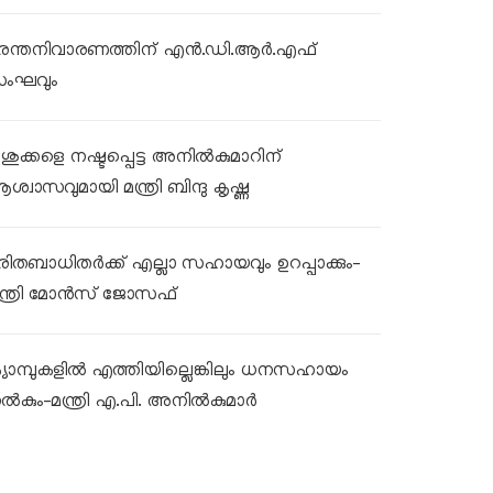
ുരന്തനിവാരണത്തിന് എൻ.ഡി.ആർ.എഫ്
ംഘവും
ശുക്കളെ നഷ്ടപ്പെട്ട അനിൽകുമാറിന്
ശ്വാസവുമായി മന്ത്രി ബിന്ദു കൃഷ്ണ
ുരിതബാധിതർക്ക് എല്ലാ സഹായവും ഉറപ്പാക്കും-
ന്ത്രി മോൻസ് ജോസഫ്
്യാമ്പുകളിൽ എത്തിയില്ലെങ്കിലും ധനസഹായം
ൽകും-മന്ത്രി എ.പി. അനിൽകുമാർ