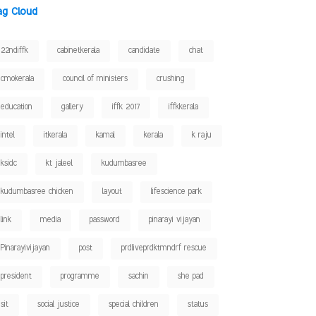
ag Cloud
22ndiffk
cabinetkerala
candidate
chat
cmokerala
council of ministers
crushing
education
gallery
iffk 2017
iffkkerala
intel
itkerala
kamal
kerala
k raju
ksidc
kt jaleel
kudumbasree
kudumbasree chicken
layout
lifescience park
link
media
password
pinarayi vijayan
Pinarayivijayan
post
prdliveprdktmndrf rescue
president
programme
sachin
she pad
sit
social justice
special children
status