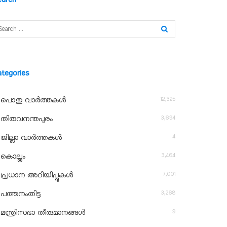
ategories
12,325
പൊതു വാർത്തകൾ
3,694
തിരുവനന്തപുരം
4
ജില്ലാ വാർത്തകൾ
3,464
കൊല്ലം
7,001
പ്രധാന അറിയിപ്പുകൾ
3,268
പത്തനംതിട്ട
9
മന്ത്രിസഭാ തീരുമാനങ്ങൾ