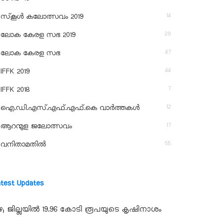
14
സ്‌കൂള്‍ കലോത്സവം 2019
29
ലോക കേരള സഭ 2019
47
ലോക കേരള സഭ
44
IFFK 2019
7
IFFK 2018
12
ഐ.ഡി.എസ്.എഫ്.എഫ്.കെ വാർത്തകൾ
17
ആറന്മുള ജലോത്സവം
55
വനിതാമതിൽ
atest Updates
ഴ; ജില്ലയില്‍ 19.96 കോടി രൂപയുടെ കൃഷിനാശം