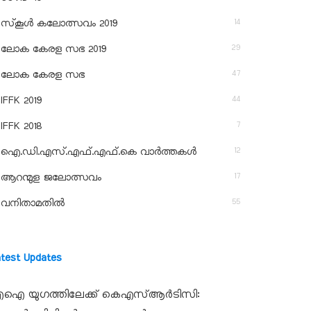
14
സ്‌കൂള്‍ കലോത്സവം 2019
29
ലോക കേരള സഭ 2019
47
ലോക കേരള സഭ
44
IFFK 2019
7
IFFK 2018
12
ഐ.ഡി.എസ്.എഫ്.എഫ്.കെ വാർത്തകൾ
17
ആറന്മുള ജലോത്സവം
55
വനിതാമതിൽ
atest Updates
ഐ യുഗത്തിലേക്ക് കെഎസ്ആർടിസി: