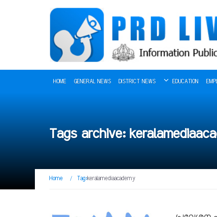
HOME
GENERAL NEWS
DISTRICT NEWS
EDUCATION
EMP
Tags archive: keralamediaac
Home
/
Tag:
keralamediaacademy
പ്രവേശന പ