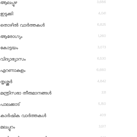
3,686
ആലപ്പുഴ
4,041
ഇടുക്കി
6,825
തൊഴിൽ വാർത്തകൾ
1,260
ആരോഗ്യം
3,073
കോട്ടയം
6,530
വിദ്യാഭ്യാസം
6,660
എറണാകുളം
4,842
തൃശ്ശൂർ
331
മന്ത്രിസഭാ തീരുമാനങ്ങൾ
5,150
പാലക്കാട്
409
കാർഷിക വാർത്തകൾ
3,517
മലപ്പുറം