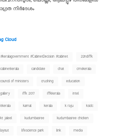
ിരുവനന്തപുരം, കൊല്ലം, ആലപ്പുഴ തീരങ്ങളിൽ
ാഗ്രത നിർദേശം
ag Cloud
#keralagovernment #CabinetDecision #cabinet
22ndiffk
cabinetkerala
candidate
chat
cmokerala
council of ministers
crushing
education
gallery
iffk 2017
iffkkerala
intel
itkerala
kamal
kerala
k raju
ksidc
kt jaleel
kudumbasree
kudumbasree chicken
layout
lifescience park
link
media