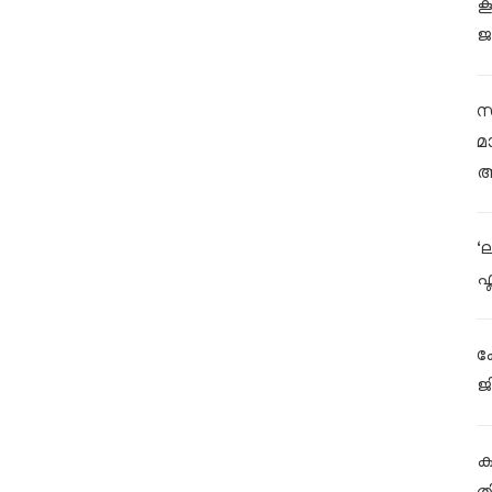
ക
ജ
സ
മ
ആ
‘
ഫ
ക
ജ
കള