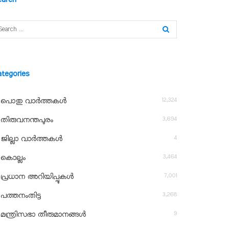
ategories
12,324
പൊതു വാർത്തകൾ
3,694
തിരുവനന്തപുരം
4
ജില്ലാ വാർത്തകൾ
3,464
കൊല്ലം
7,001
പ്രധാന അറിയിപ്പുകൾ
3,268
പത്തനംതിട്ട
9
മന്ത്രിസഭാ തീരുമാനങ്ങൾ