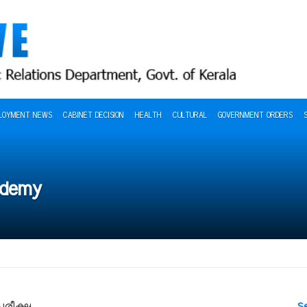
LOYMENT NEWS
CABINET DECISION
HEALTH
CULTURAL
GOVERNMENT ORDERS
ademy
രീക്ഷ
S