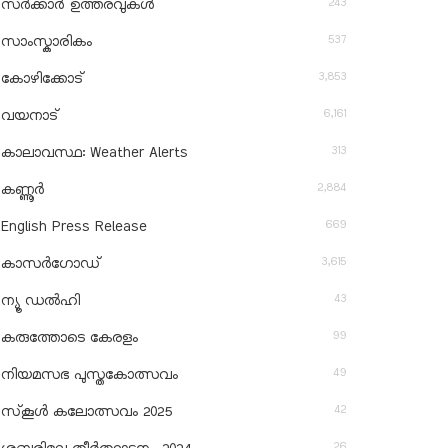
243
സർക്കാർ ഉത്തരവുകൾ
537
സാംസ്കാരികം
3,853
കോഴിക്കോട്
6,161
വയനാട്
313
കാലാവസ്ഥ: Weather Alerts
2,884
കണ്ണൂർ
669
English Press Release
3,615
കാസർഗോഡ്
43
ന്യൂ ഡൽഹി
99
കരുത്തോടെ കേരളം
49
നിയമസഭ പുസ്തകോത്സവം
42
സ്‌കൂൾ കലോത്സവം 2025
26