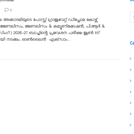
0
ക്കാദമിയുടെ പോസ്റ്റ് ഗ്രാജുവേറ്റ് ഡിപ്ലോമ കോഴ്സ്
ജേണലിസം, ജേണലിസം & കമ്യൂണിക്കേഷൻ, പി.ആർ &
്) 2026-27 ബാച്ചിന്റെ പ്രവേശന പരീക്ഷ ജൂൺ 1ന്
 നടക്കും. ഓൺലൈൻ എക്‌സാം…
C