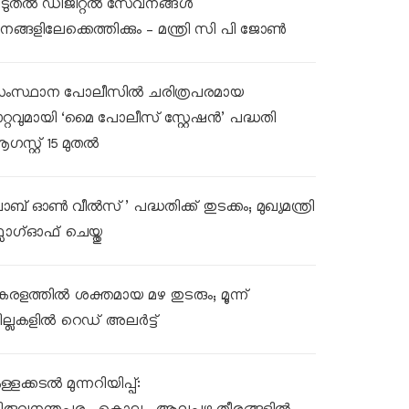
ൂടുതൽ ഡിജിറ്റൽ സേവനങ്ങൾ
നങ്ങളിലേക്കെത്തിക്കും – മന്ത്രി സി പി ജോൺ
ംസ്ഥാന പോലീസിൽ ചരിത്രപരമായ
ാറ്റവുമായി ‘മൈ പോലീസ് സ്റ്റേഷൻ’ പദ്ധതി
ഗസ്റ്റ് 15 മുതൽ
ലാബ് ഓൺ വീൽസ്’ പദ്ധതിക്ക് തുടക്കം; മുഖ്യമന്ത്രി
്ലാഗ്ഓഫ് ചെയ്തു
േരളത്തിൽ ശക്തമായ മഴ തുടരും; മൂന്ന്
ില്ലകളിൽ റെഡ് അലർട്ട്
്ളക്കടൽ മുന്നറിയിപ്പ്: