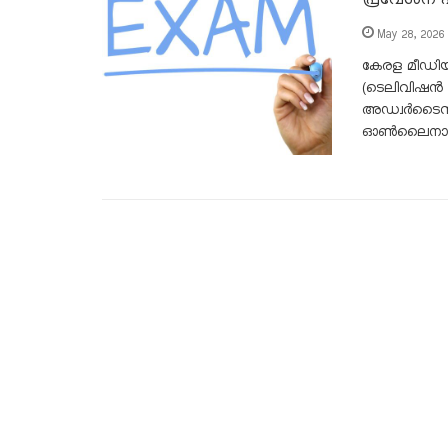
May 28, 2026
കേരള മീഡിയ അ
(ടെലിവിഷൻ 
അഡ്വർടൈസിംഗ
ഓൺലൈനായി