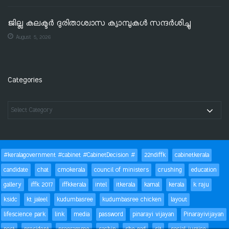
ജില്ല കലക്ടര്‍ ദുരിതാശ്വാസ ക്യാമ്പുകള്‍ സന്ദര്‍ശിച്ചു
August 5, 2026
Categories
#keralagovernment #cabinet #CabinetDecision #
22ndiffk
cabinetkerala
candidate
chat
cmokerala
council of ministers
crushing
education
gallery
iffk 2017
iffkkerala
intel
itkerala
kamal
kerala
k raju
ksidc
kt jaleel
kudumbasree
kudumbasree chicken
layout
lifescience park
link
media
password
pinarayi vijayan
Pinarayivijayan