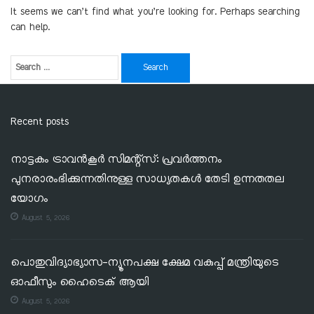
It seems we can’t find what you’re looking for. Perhaps searching
can help.
Recent posts
നാട്ടകം ട്രാവൻകൂർ സിമന്റ്‌സ്: പ്രവർത്തനം
പുനരാരംഭിക്കുന്നതിനുള്ള സാധ്യതകൾ തേടി ഉന്നതതല
യോഗം
August 5, 2026
പൊതുവിദ്യാഭ്യാസ-ന്യൂനപക്ഷ ക്ഷേമ വകുപ്പ് മന്ത്രിയുടെ
ഓഫീസും ഹൈടെക് ആയി
August 5, 2026