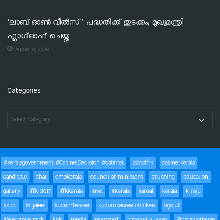
‘ലാബ് ഓൺ വീൽസ്’ പദ്ധതിക്ക് തുടക്കം; മുഖ്യമന്ത്രി
ഫ്ലാഗ്ഓഫ് ചെയ്തു
August 6, 2026
Categories
#keralagovernment #CabinetDecision #cabinet
22ndiffk
cabinetkerala
candidate
chat
cmokerala
council of ministers
crushing
education
gallery
iffk 2017
iffkkerala
intel
itkerala
kamal
kerala
k raju
ksidc
kt jaleel
kudumbasree
kudumbasree chicken
layout
lifescience park
link
media
password
pinarayi vijayan
Pinarayivijayan