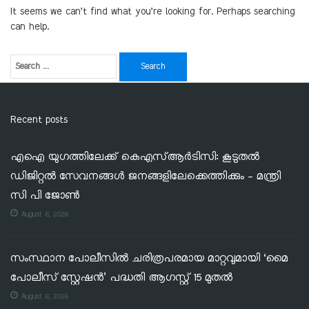
It seems we can’t find what you’re looking for. Perhaps searching
can help.
Recent posts
എഐ യുഗത്തിലേക്ക് കെഎസ്ആർടിസി: കൂടുതൽ
ഡിജിറ്റൽ സേവനങ്ങൾ ജനങ്ങളിലേക്കെത്തിക്കും – മന്ത്രി
സി പി ജോൺ
August 6, 2026
സംസ്ഥാന പോലീസിൽ ചരിത്രപരമായ മാറ്റവുമായി ‘മൈ
പോലീസ് സ്റ്റേഷൻ’ പദ്ധതി ആഗസ്റ്റ് 15 മുതൽ
August 6, 2026