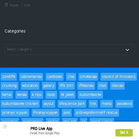
August 7, 2026
Categories
22ndiffk
cabinetkerala
candidate
chat
cmokerala
council of ministers
crushing
education
gallery
iffk 2017
iffkkerala
intel
itkerala
kamal
kerala
k raju
ksidc
kt jaleel
kudumbasree
kudumbasree chicken
layout
lifescience park
link
media
password
pinarayi vijayan
Pinarayivijayan
post
prdliveprdktmndrf rescue
president
programme
sachin
she pad
sit
social justice
×
PRD Live App
special children
status
Success
t20
text
thomas isaac
trackbacks
Get it
Install from Google Play