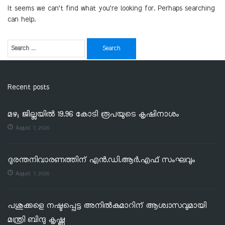
It seems we can’t find what you’re looking for. Perhaps searching
can help.
Recent posts
മഴ; ജില്ലയില്‍ 19.96 കോടി രൂപയുടെ കൃഷിനാശം
August 7, 2026
ദുരന്തനിവാരണത്തിന് എൻ.ഡി.ആർ.എഫ് സംഘവും
August 7, 2026
പശുക്കളെ നഷ്ടപ്പെട്ട അനിൽകുമാറിന് ആശ്വാസവുമായി
മന്ത്രി ബിന്ദു കൃഷ്ണ