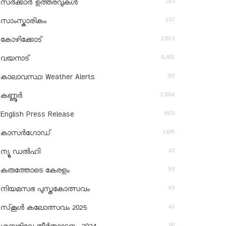
243
സർക്കാർ ഉത്തരവുകൾ
537
സാംസ്കാരികം
3,853
കോഴിക്കോട്
6,168
വയനാട്
313
കാലാവസ്ഥ: Weather Alerts
2,884
കണ്ണൂർ
669
English Press Release
3,615
കാസർഗോഡ്
43
ന്യൂ ഡൽഹി
99
കരുത്തോടെ കേരളം
49
നിയമസഭ പുസ്തകോത്സവം
42
സ്‌കൂൾ കലോത്സവം 2025
26