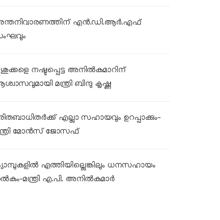
ുരന്തനിവാരണത്തിന് എൻ.ഡി.ആർ.എഫ്
ംഘവും
ശുക്കളെ നഷ്ടപ്പെട്ട അനിൽകുമാറിന്
ശ്വാസവുമായി മന്ത്രി ബിന്ദു കൃഷ്ണ
ുരിതബാധിതർക്ക് എല്ലാ സഹായവും ഉറപ്പാക്കും-
ന്ത്രി മോൻസ് ജോസഫ്
്യാമ്പുകളിൽ എത്തിയില്ലെങ്കിലും ധനസഹായം
ൽകും-മന്ത്രി എ.പി. അനിൽകുമാർ