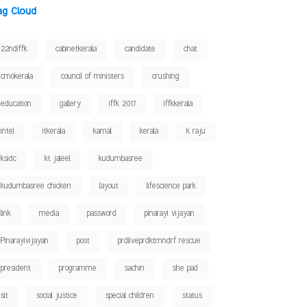
ag Cloud
22ndiffk
cabinetkerala
candidate
chat
cmokerala
council of ministers
crushing
education
gallery
iffk 2017
iffkkerala
intel
itkerala
kamal
kerala
k raju
ksidc
kt jaleel
kudumbasree
kudumbasree chicken
layout
lifescience park
link
media
password
pinarayi vijayan
Pinarayivijayan
post
prdliveprdktmndrf rescue
president
programme
sachin
she pad
sit
social justice
special children
status