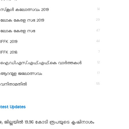
14
സ്‌കൂള്‍ കലോത്സവം 2019
29
ലോക കേരള സഭ 2019
47
ലോക കേരള സഭ
44
IFFK 2019
7
IFFK 2018
12
ഐ.ഡി.എസ്.എഫ്.എഫ്.കെ വാർത്തകൾ
17
ആറന്മുള ജലോത്സവം
55
വനിതാമതിൽ
atest Updates
ഴ; ജില്ലയില്‍ 19.96 കോടി രൂപയുടെ കൃഷിനാശം