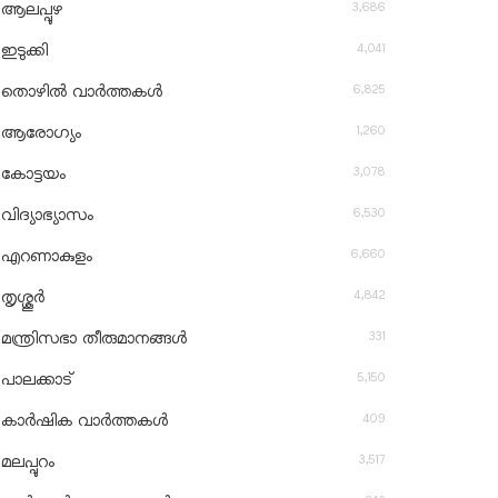
3,686
ആലപ്പുഴ
4,041
ഇടുക്കി
6,825
തൊഴിൽ വാർത്തകൾ
1,260
ആരോഗ്യം
3,078
കോട്ടയം
6,530
വിദ്യാഭ്യാസം
6,660
എറണാകുളം
4,842
തൃശ്ശൂർ
331
മന്ത്രിസഭാ തീരുമാനങ്ങൾ
5,150
പാലക്കാട്
409
കാർഷിക വാർത്തകൾ
3,517
മലപ്പുറം