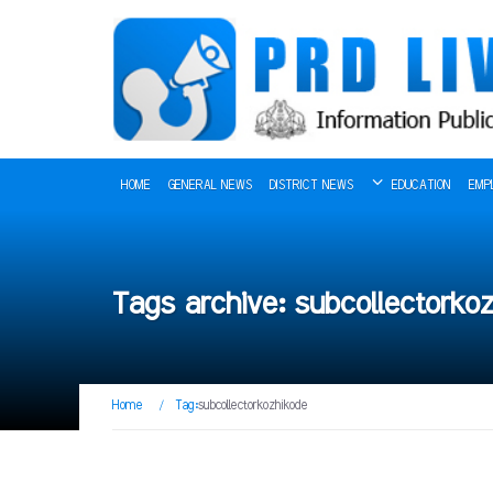
HOME
GENERAL NEWS
DISTRICT NEWS
EDUCATION
EMP
Tags archive: subcollectorko
Home
/
Tag:
subcollectorkozhikode