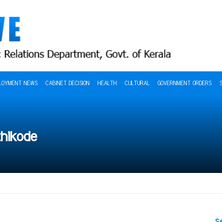
LOYMENT NEWS
CABINET DECISION
HEALTH
CULTURAL
GOVERNMENT ORDERS
zhikode
S