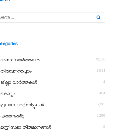
ategories
12,325
പൊതു വാർത്തകൾ
3,694
തിരുവനന്തപുരം
4
ജില്ലാ വാർത്തകൾ
3,464
കൊല്ലം
7,001
പ്രധാന അറിയിപ്പുകൾ
3,268
പത്തനംതിട്ട
9
മന്ത്രിസഭാ തീരുമാനങ്ങൾ