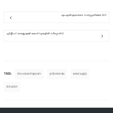
എംഎൽഎമാരുടെ സത്യപ്രതിജ്ഞ 21ന്
പ്രിന്റിംഗ് ടെക്നോളജി കോഴ്‌സുകളിൽ സീറ്റൊഴിവ്
TAGS:
thiruvananthapuram
prdlivekerala
watersupply
disruption