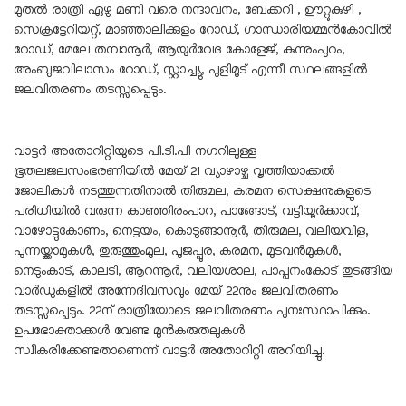
മുതൽ രാത്രി ഏഴു മണി വരെ നന്ദാവനം, ബേക്കറി , ഊറ്റുകുഴി ,
സെക്രട്ടേറിയറ്റ്, മാഞ്ഞാലിക്കുളം റോഡ്, ഗാന്ധാരിയമ്മൻകോവിൽ
റോഡ്, മേലേ തമ്പാനൂർ, ആയുർവേദ കോളേജ്, കുന്നുംപുറം,
അംബുജവിലാസം റോഡ്, സ്റ്റാച്ച്യു, പുളിമൂട് എന്നീ സ്ഥലങ്ങളിൽ
ജലവിതരണം തടസ്സപ്പെടും.
വാട്ടർ അതോറിറ്റിയുടെ പി.ടി.പി നഗറിലുള്ള
ഭൂതലജലസംഭരണിയിൽ മേയ് 21 വ്യാഴാഴ്ച വൃത്തിയാക്കൽ
ജോലികൾ നടത്തുന്നതിനാൽ തിരുമല, കരമന സെക്ഷനുകളുടെ
പരിധിയിൽ വരുന്ന കാഞ്ഞിരംപാറ, പാങ്ങോട്, വട്ടിയൂർക്കാവ്,
വാഴോട്ടുകോണം, നെട്ടയം, കൊടുങ്ങാനൂർ, തിരുമല, വലിയവിള,
പുന്നയ്ക്കാമുകൾ, തുരുത്തുംമൂല, പൂജപ്പുര, കരമന, മുടവൻമുകൾ,
നെടുംകാട്, കാലടി, ആറന്നൂർ, വലിയശാല, പാപ്പനംകോട് തുടങ്ങിയ
വാർഡുകളിൽ അന്നേദിവസവും മേയ് 22നും ജലവിതരണം
തടസ്സപ്പെടും. 22ന് രാത്രിയോടെ ജലവിതരണം പുനഃസ്ഥാപിക്കും.
ഉപഭോക്താക്കൾ വേണ്ട മുൻകരുതലുകൾ
സ്വീകരിക്കേണ്ടതാണെന്ന് വാട്ടർ അതോറിറ്റി അറിയിച്ചു.