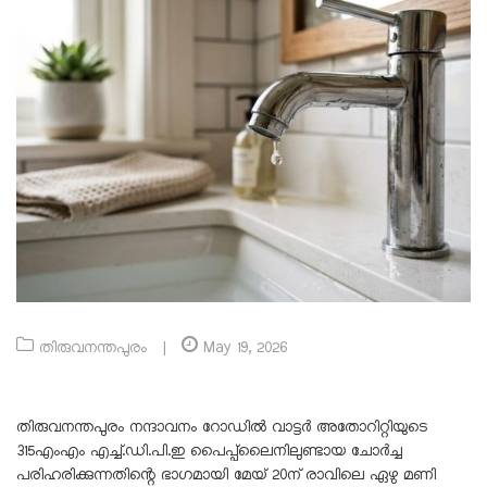
തിരുവനന്തപുരം
|
May 19, 2026
തിരുവനന്തപുരം നന്ദാവനം റോഡിൽ വാട്ട‍ർ അതോറിറ്റിയുടെ
315എംഎം എച്ച്.ഡി.പി.ഇ പൈപ്പ്‌ലൈനിലുണ്ടായ ചോർച്ച
പരിഹരിക്കുന്നതിന്റെ ഭാഗമായി മേയ് 20ന് രാവിലെ ഏഴു മണി