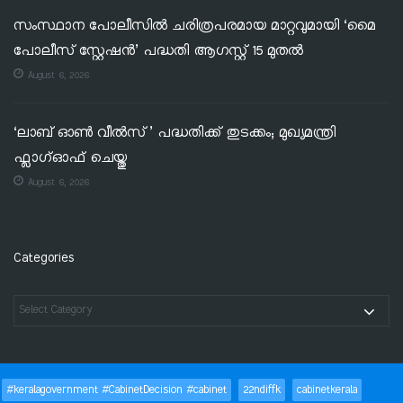
സംസ്ഥാന പോലീസിൽ ചരിത്രപരമായ മാറ്റവുമായി ‘മൈ
പോലീസ് സ്റ്റേഷൻ’ പദ്ധതി ആഗസ്റ്റ് 15 മുതൽ
August 6, 2026
‘ലാബ് ഓൺ വീൽസ്’ പദ്ധതിക്ക് തുടക്കം; മുഖ്യമന്ത്രി
ഫ്ലാഗ്ഓഫ് ചെയ്തു
August 6, 2026
Categories
#keralagovernment #CabinetDecision #cabinet
22ndiffk
cabinetkerala