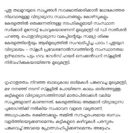
പുതു തലമുറയുടെ സ്വപ്നങ്ങൾ സാക്ഷാത്ക്കരിക്കാൻ ലോകോത്തര
നിലവാരമുള്ള വിദ്യാഭ്യാസ സ്ഥാപനങ്ങളും കോഴ്‌സുകളും
കേരളത്തിൽ ഒരുക്കുന്നതിനുള്ള നടപടികളുമായി സംസ്ഥാന
സർക്കാർ മുന്നോട്ട് പോവുകയാണെന്ന് മുഖ്യമന്ത്രി വി ഡി സതീശൻ
പറഞ്ഞു. പൊതുവിദ്യാഭ്യാസ വകുപ്പിന്റെയും സമഗ്ര ശിക്ഷ
കേരളത്തിന്റെയും ആഭിമുഖ്യത്തിൽ സംഘടിപ്പിച്ച പാഠം 1 പുതുയുഗ
വിദ്യാലയം – സ്‌കൂൾ പ്രവേശനോൽസവത്തിന്റെ സംസ്ഥാനതല
ഉദ്ഘാടനം പട്ടം ഗവ. ഗേൾസ് ഹയർ സെക്കൻഡറി സ്‌കൂളിൽ
നിർവഹിക്കുകയായിരുന്നു മുഖ്യമന്ത്രി.
ഗൃഹാതുരത്വം നിറഞ്ഞ ബാല്യകാല ഓർമകൾ പങ്കുവെച്ച മുഖ്യമന്ത്രി,
മഴ നനഞ്ഞ് നടന്ന് സ്‌കൂളിൽ പോയിരുന്ന കാലം ഓർത്തെടുത്തു.
കുട്ടികളുടെ വിദ്യാഭ്യാസത്തിനായി മാതാപിതാക്കൾ വലിയ
സ്വപ്നങ്ങളാണ് കാണുന്നത്. കേരളത്തിലെ അമ്മമാർ വിദ്യാഭ്യാസ
പുരോഗതിക്ക് നൽകിയ സംഭാവന വളരെ വലുതാണ്.
അധ്യാപകരും രക്ഷിതാക്കളും തമ്മിൽ സൗഹൃദപരമായ ബന്ധം
വളർത്തിയെടുക്കണമെന്നും കുട്ടികളുടെ കഴിവുകൾ പരസ്പരം
പങ്കുവെച്ച് അവയെ പ്രോത്സാഹിപ്പിക്കണമെന്നും അദ്ദേഹം