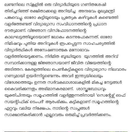
ലണ്ടനിലെ സ്‌കൂളിൽ ഒരു വിദ്യാർഥിയുടെ ഗണിതശേഷി
തിരിച്ചറിഞ്ഞ് രക്ഷിതാക്കളെ അറിയിച്ച അനുഭവം മുഖ്യമന്ത്രി
പങ്കുവെച്ചു. ഓരോ കുട്ടിയുടെയും പ്രത്യേക കഴിവുകൾ കണ്ടെത്തി
വളർത്തേണ്ടത് വിദ്യാഭ്യാസ സംവിധാനത്തിന്റെ പ്രധാന
ദൗത്യമാണ്. വിജ്ഞാന വിസ്‌ഫോടനത്തിന്റെ
കാലഘട്ടത്തിലൂടെയാണ് ലോകം കടന്നുപോകുന്നത്. ഓരോ
നിമിഷവും പുതിയ അറിവുകൾ രൂപപ്പെടുന്ന സാഹചര്യത്തിൽ
വിദ്യാർത്ഥികൾ അന്വേഷണാത്മക മനോഭാവം
വളർത്തിയെടുക്കണം. നിർമിത ബുദ്ധിയുടെ യുഗത്തിൽ അറിവ്
സമ്പാദിക്കാനുള്ള ജിജ്ഞാസയാണ് ജീവിത വിജയത്തിന്റെ
അടിത്തറ. കേരളത്തിലെ പെൺകുട്ടികളുടെ വിദ്യാഭ്യാസ നിലവാരം
ഗണ്യമായി ഉയർന്നിട്ടുണ്ടെന്നും അവർ ഇന്ത്യയിലെയും
വിദേശത്തെയും ഉന്നത സർവകലാശാലകളിൽ മികച്ച നേട്ടങ്ങൾ
കൈവരിക്കുന്നതും അഭിമാനകരമാണ്. ശാസ്ത്രബോധവും
യുക്തിചിന്തയും സമൂഹത്തിൽ വളർത്തുന്നതിനായി ‘സെന്റേഴ്സ് ഓഫ്
സയന്റിഫിക് ടെംപർ’ ആരംഭിക്കും. കുട്ടികളാണ് സമൂഹത്തിന്റെ
ഏറ്റവും വലിയ നിക്ഷേപം. നാടിന്റെ സ്വപ്നങ്ങൾ
സാക്ഷാത്കരിക്കാൻ എല്ലാവരും ഒരുമിച്ച് പ്രവർത്തിക്കണം.