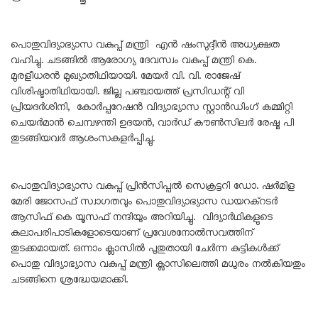
പൊതുവിദ്യാഭ്യാസ വകുപ്പ് മന്ത്രി എൻ ഷംസുദ്ദീൻ അധ്യക്ഷത
വഹിച്ചു. ചടങ്ങിൽ ആരോഗ്യ ദേവസ്വം വകുപ്പ് മന്ത്രി കെ.
മുരളീധരൻ മുഖ്യാതിഥിയായി. മേയർ വി. വി. രാജേഷ്
വിശിഷ്ടാതിഥിയായി. ജില്ല പഞ്ചായത്ത് പ്രസിഡന്റ് വി
പ്രിയദർശിനി, കോർപ്പറേഷൻ വിദ്യാഭ്യാസ സ്റ്റാൻഡിംഗ് കമ്മിറ്റി
ചെയർമാൻ ചെമ്പഴന്തി ഉദയൻ, വാർഡ് കൗൺസിലർ രേഷ്മ പി
തുടങ്ങിയവർ ആശംസകളർപ്പിച്ചു.
പൊതുവിദ്യാഭ്യാസ വകുപ്പ് പ്രിൻസിപ്പൽ സെക്രട്ടറി ഡോ. ഷർമിള
മേരി ജോസഫ് സ്വാഗതവും പൊതുവിദ്യാഭ്യാസ ഡയറക്‌റടർ
ആസിഫ് കെ യൂസഫ് നന്ദിയും അറിയിച്ചു. വിദ്യാർഥികളുടെ
കലാപരിപാടികളോടെയാണ് പ്രവേശനോൽസവത്തിന്
തുടക്കമായത്. ഒന്നാം ക്ലാസിൽ പുതുതായി ചേർന്ന കുട്ടികൾക്ക്
പൊതു വിദ്യാഭ്യാസ വകുപ്പ് മന്ത്രി ക്ലാസിലെത്തി മധുരം നൽകിയതും
ചടങ്ങിനെ ശ്രദ്ധേയമാക്കി.