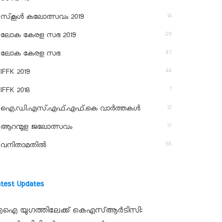
14
സ്‌കൂള്‍ കലോത്സവം 2019
29
ലോക കേരള സഭ 2019
47
ലോക കേരള സഭ
44
IFFK 2019
7
IFFK 2018
12
ഐ.ഡി.എസ്.എഫ്.എഫ്.കെ വാർത്തകൾ
17
ആറന്മുള ജലോത്സവം
55
വനിതാമതിൽ
atest Updates
ഐ യുഗത്തിലേക്ക് കെഎസ്ആർടിസി: