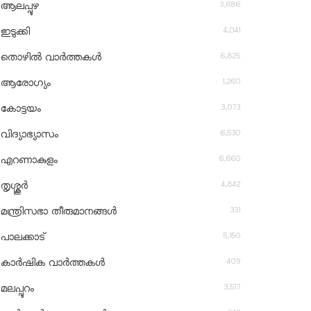
3,686
ആലപ്പുഴ
4,041
ഇടുക്കി
6,825
തൊഴിൽ വാർത്തകൾ
1,260
ആരോഗ്യം
3,073
കോട്ടയം
6,530
വിദ്യാഭ്യാസം
6,660
എറണാകുളം
4,842
തൃശ്ശൂർ
331
മന്ത്രിസഭാ തീരുമാനങ്ങൾ
5,150
പാലക്കാട്
409
കാർഷിക വാർത്തകൾ
3,517
മലപ്പുറം