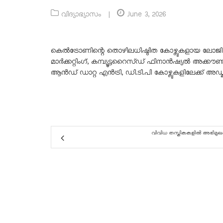
വിദ്യാഭ്യാസം
|
June 3, 2026
കെൽട്രോണിന്റെ തൊഴിലധിഷ്ഠിത കോഴ്സുകളായ ലോജിസ്റ
മാർക്കറ്റിംഗ്, കമ്പ്യൂട്ടറൈസ്ഡ് ഫിനാൻഷ്യൽ അക്കൗ
ആൻഡ് ഡാറ്റ എൻട്രി, ഡി.ടി.പി കോഴ്സുകളിലേക്ക് അഡ്മി
വിവിധ തസ്തികകളിൽ അഭിമുഖ