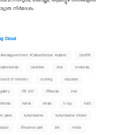
ിരുവനന്തപുരം, കൊല്ലം, ആലപ്പുഴ തീരങ്ങളിൽ
ാഗ്രത നിർദേശം
ag Cloud
#keralagovernment #CabinetDecision #cabinet
22ndiffk
cabinetkerala
candidate
chat
cmokerala
council of ministers
crushing
education
gallery
iffk 2017
iffkkerala
intel
itkerala
kamal
kerala
k raju
ksidc
kt jaleel
kudumbasree
kudumbasree chicken
layout
lifescience park
link
media