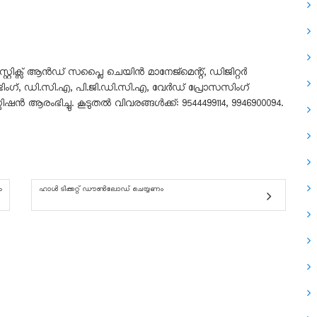
്റിക്സ് ആൻഡ് സപ്ലൈ ചെയിൻ മാനേജ്മെന്റ്, ഡിജിറ്റർ
ണ്ടിംഗ്, ഡി.സി.എ, പി.ജി.ഡി.സി.എ, വേർഡ് പ്രോസസിംഗ്
ഷൻ ആരംഭിച്ചു. കൂടുതൽ വിവരങ്ങൾക്ക്: 9544499114, 9946900094.
ം
ഹാൾ ടിക്കറ്റ് ഡൗൺലോഡ് ചെയ്യണം