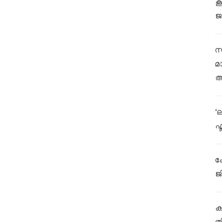
ക
ജ
സ
മ
ആ
‘
ഫ
ക
ജ
കള