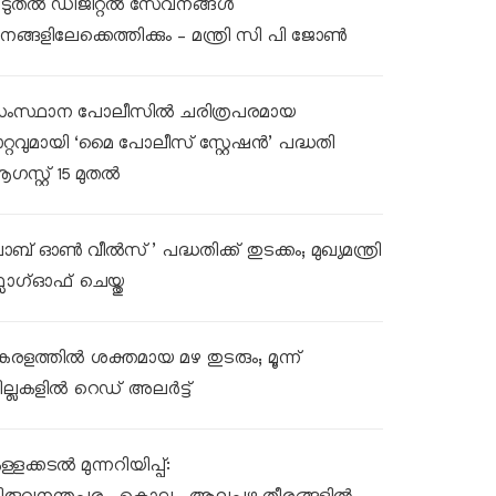
ൂടുതൽ ഡിജിറ്റൽ സേവനങ്ങൾ
നങ്ങളിലേക്കെത്തിക്കും – മന്ത്രി സി പി ജോൺ
ംസ്ഥാന പോലീസിൽ ചരിത്രപരമായ
ാറ്റവുമായി ‘മൈ പോലീസ് സ്റ്റേഷൻ’ പദ്ധതി
ഗസ്റ്റ് 15 മുതൽ
ലാബ് ഓൺ വീൽസ്’ പദ്ധതിക്ക് തുടക്കം; മുഖ്യമന്ത്രി
്ലാഗ്ഓഫ് ചെയ്തു
േരളത്തിൽ ശക്തമായ മഴ തുടരും; മൂന്ന്
ില്ലകളിൽ റെഡ് അലർട്ട്
്ളക്കടൽ മുന്നറിയിപ്പ്: