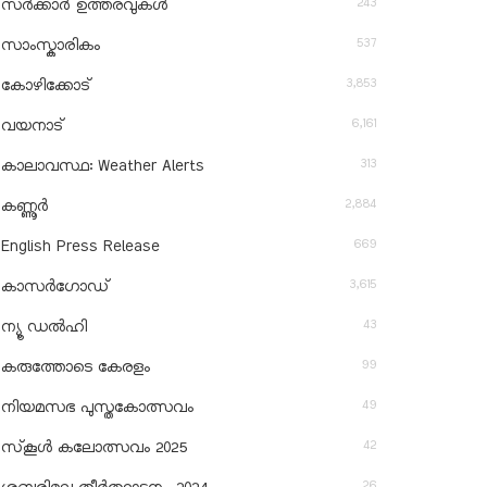
243
സർക്കാർ ഉത്തരവുകൾ
537
സാംസ്കാരികം
3,853
കോഴിക്കോട്
6,161
വയനാട്
313
കാലാവസ്ഥ: Weather Alerts
2,884
കണ്ണൂർ
669
English Press Release
3,615
കാസർഗോഡ്
43
ന്യൂ ഡൽഹി
99
കരുത്തോടെ കേരളം
49
നിയമസഭ പുസ്തകോത്സവം
42
സ്‌കൂൾ കലോത്സവം 2025
26