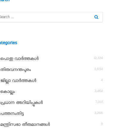
ategories
12,324
പൊതു വാർത്തകൾ
3,694
തിരുവനന്തപുരം
4
ജില്ലാ വാർത്തകൾ
3,464
കൊല്ലം
7,001
പ്രധാന അറിയിപ്പുകൾ
3,268
പത്തനംതിട്ട
9
മന്ത്രിസഭാ തീരുമാനങ്ങൾ