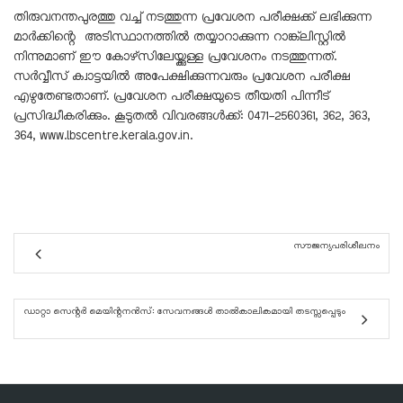
തിരുവനന്തപുരത്തു വച്ച് നടത്തുന്ന പ്രവേശന പരീക്ഷക്ക് ലഭിക്കുന്ന
മാർക്കിന്റെ അടിസ്ഥാനത്തിൽ തയ്യാറാക്കുന്ന റാങ്ക്‌ലിസ്റ്റിൽ
നിന്നുമാണ് ഈ കോഴ്‌സിലേയ്ക്കുള്ള പ്രവേശനം നടത്തുന്നത്.
സർവ്വീസ് ക്വാട്ടയിൽ അപേക്ഷിക്കുന്നവരും പ്രവേശന പരീക്ഷ
എഴുതേണ്ടതാണ്. പ്രവേശന പരീക്ഷയുടെ തീയതി പിന്നീട്
പ്രസിദ്ധീകരിക്കും. കൂടുതൽ വിവരങ്ങൾക്ക്: 0471-2560361, 362, 363,
364,
www.lbscentre.kerala.gov.in
.
സൗജന്യപരിശീലനം
ഡാറ്റാ സെന്റർ മെയിന്റനൻസ്: സേവനങ്ങൾ താൽകാലികമായി തടസ്സപ്പെടും