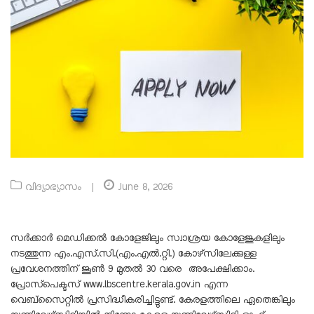
വിദ്യാഭ്യാസം
|
June 8, 2026
സർക്കാർ മെഡിക്കൽ കോളേജിലും സ്വാശ്രയ കോളേജുകളിലും
നടത്തുന്ന എം.എസ്.സി.(എം.എൽ.റ്റി.) കോഴ്‌സിലേക്കുള്ള
പ്രവേശനത്തിന് ജൂൺ 9 മുതൽ 30 വരെ അപേക്ഷിക്കാം.
പ്രോസ്‌പെക്ടസ്
www.lbscentre.kerala.gov.in
എന്ന
വെബ്‌സൈറ്റിൽ പ്രസിദ്ധീകരിച്ചിട്ടുണ്ട്. കേരളത്തിലെ ഏതെങ്കിലും