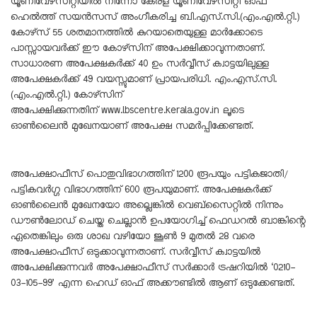
യൂണിവേഴ്‌സിറ്റിയിൽ നിന്നോ കേരള യൂണിവേഴ്‌സിറ്റി ഓഫ്
ഹെൽത്ത് സയൻസസ് അംഗീകരിച്ച ബി.എസ്.സി.(എം.എൽ.റ്റി.)
കോഴ്‌സ് 55 ശതമാനത്തിൽ കുറയാതെയുള്ള മാർക്കോടെ
പാസ്സായവർക്ക് ഈ കോഴ്‌സിന് അപേക്ഷിക്കാവുന്നതാണ്.
സാധാരണ അപേക്ഷകർക്ക് 40 ഉം സർവ്വീസ് ക്വാട്ടയിലുള്ള
അപേക്ഷകർക്ക് 49 വയസ്സുമാണ് പ്രായപരിധി. എം.എസ്.സി.
(എം.എൽ.റ്റി.) കോഴ്‌സിന്
അപേക്ഷിക്കുന്നതിന്
www.lbscentre.kerala.gov.in
ലൂടെ
ഓൺലൈൻ മുഖേനയാണ് അപേക്ഷ സമർപ്പിക്കേണ്ടത്.
അപേക്ഷാഫീസ് പൊതുവിഭാഗത്തിന് 1200 രൂപയും പട്ടികജാതി/
പട്ടികവർഗ്ഗ വിഭാഗത്തിന് 600 രൂപയുമാണ്. അപേക്ഷകർക്ക്
ഓൺലൈൻ മുഖേനയോ അല്ലെങ്കിൽ വെബ്‌സൈറ്റിൽ നിന്നും
ഡൗൺലോഡ് ചെയ്ത ചെല്ലാൻ ഉപയോഗിച്ച് ഫെഡറൽ ബാങ്കിന്റെ
ഏതെങ്കിലും ഒരു ശാഖ വഴിയോ ജൂൺ 9 മുതൽ 28 വരെ
അപേക്ഷാഫീസ് ഒടുക്കാവുന്നതാണ്. സർവ്വീസ് ക്വാട്ടയിൽ
അപേക്ഷിക്കുന്നവർ അപേക്ഷാഫീസ് സർക്കാർ ട്രഷറിയിൽ ‘0210-
03-105-99’ എന്ന ഹെഡ് ഓഫ് അക്കൗണ്ടിൽ ആണ് ഒടുക്കേണ്ടത്.