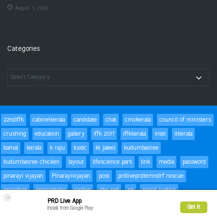
August 7, 2026
Categories
22ndiffk
cabinetkerala
candidate
chat
cmokerala
council of ministers
crushing
education
gallery
iffk 2017
iffkkerala
intel
itkerala
kamal
kerala
k raju
ksidc
kt jaleel
kudumbasree
kudumbasree chicken
layout
lifescience park
link
media
password
pinarayi vijayan
Pinarayivijayan
post
prdliveprdktmndrf rescue
president
programme
sachin
she pad
sit
social justice
×
PRD Live App
special children
status
Success
t20
text
thomas isaac
trackbacks
Get it
Install from Google Play