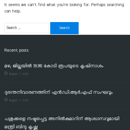
It seems we can’t find what you’re looking for. Perhaps searching
can help.
Recent posts
മഴ; ജില്ലയില്‍ 19.96 കോടി രൂപയുടെ കൃഷിനാശം
August 7, 2026
ദുരന്തനിവാരണത്തിന് എൻ.ഡി.ആർ.എഫ് സംഘവും
August 7, 2026
പശുക്കളെ നഷ്ടപ്പെട്ട അനിൽകുമാറിന് ആശ്വാസവുമായി
മന്ത്രി ബിന്ദു കൃഷ്ണ