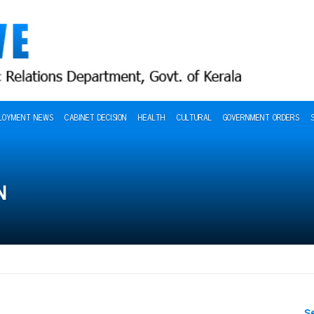
LOYMENT NEWS
CABINET DECISION
HEALTH
CULTURAL
GOVERNMENT ORDERS
N
S