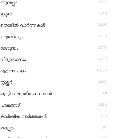
3,686
ആലപ്പുഴ
4,041
ഇടുക്കി
6,825
തൊഴിൽ വാർത്തകൾ
1,260
ആരോഗ്യം
3,073
കോട്ടയം
6,530
വിദ്യാഭ്യാസം
6,660
എറണാകുളം
4,842
തൃശ്ശൂർ
331
മന്ത്രിസഭാ തീരുമാനങ്ങൾ
5,150
പാലക്കാട്
409
കാർഷിക വാർത്തകൾ
3,517
മലപ്പുറം