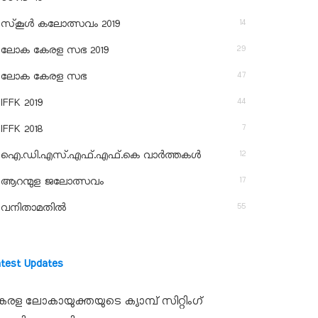
14
സ്‌കൂള്‍ കലോത്സവം 2019
29
ലോക കേരള സഭ 2019
47
ലോക കേരള സഭ
44
IFFK 2019
7
IFFK 2018
12
ഐ.ഡി.എസ്.എഫ്.എഫ്.കെ വാർത്തകൾ
17
ആറന്മുള ജലോത്സവം
55
വനിതാമതിൽ
atest Updates
േരള ലോകായുക്തയുടെ ക്യാമ്പ് സിറ്റിംഗ്