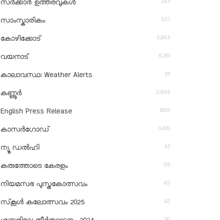
243
സർക്കാർ ഉത്തരവുകൾ
537
സാംസ്കാരികം
3,853
കോഴിക്കോട്
6,161
വയനാട്
311
കാലാവസ്ഥ: Weather Alerts
2,884
കണ്ണൂർ
669
English Press Release
3,615
കാസർഗോഡ്
43
ന്യൂ ഡൽഹി
99
കരുത്തോടെ കേരളം
49
നിയമസഭ പുസ്തകോത്സവം
42
സ്‌കൂൾ കലോത്സവം 2025
26