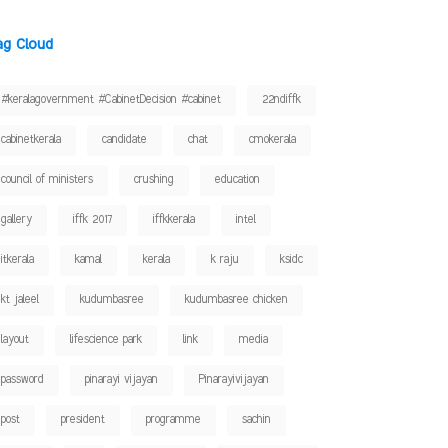
ag Cloud
#keralagovernment #CabinetDecision #cabinet
22ndiffk
cabinetkerala
candidate
chat
cmokerala
council of ministers
crushing
education
gallery
iffk 2017
iffkkerala
intel
itkerala
kamal
kerala
k raju
ksidc
kt jaleel
kudumbasree
kudumbasree chicken
layout
lifescience park
link
media
password
pinarayi vijayan
Pinarayivijayan
post
president
programme
sachin