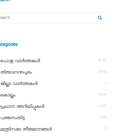
ategories
12,321
പൊതു വാർത്തകൾ
3,694
തിരുവനന്തപുരം
4
ജില്ലാ വാർത്തകൾ
3,464
കൊല്ലം
7,001
പ്രധാന അറിയിപ്പുകൾ
3,268
പത്തനംതിട്ട
9
മന്ത്രിസഭാ തീരുമാനങ്ങൾ