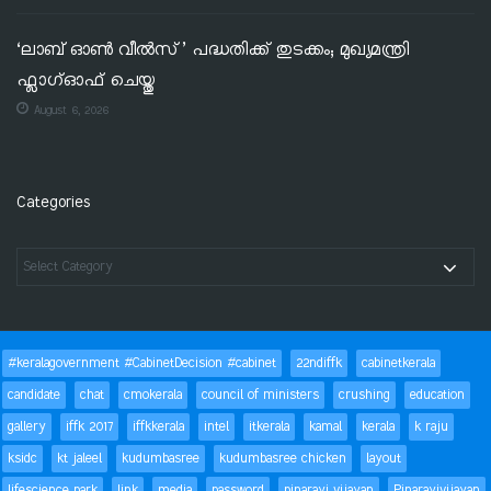
‘ലാബ് ഓൺ വീൽസ്’ പദ്ധതിക്ക് തുടക്കം; മുഖ്യമന്ത്രി
ഫ്ലാഗ്ഓഫ് ചെയ്തു
August 6, 2026
Categories
#keralagovernment #CabinetDecision #cabinet
22ndiffk
cabinetkerala
candidate
chat
cmokerala
council of ministers
crushing
education
gallery
iffk 2017
iffkkerala
intel
itkerala
kamal
kerala
k raju
ksidc
kt jaleel
kudumbasree
kudumbasree chicken
layout
lifescience park
link
media
password
pinarayi vijayan
Pinarayivijayan