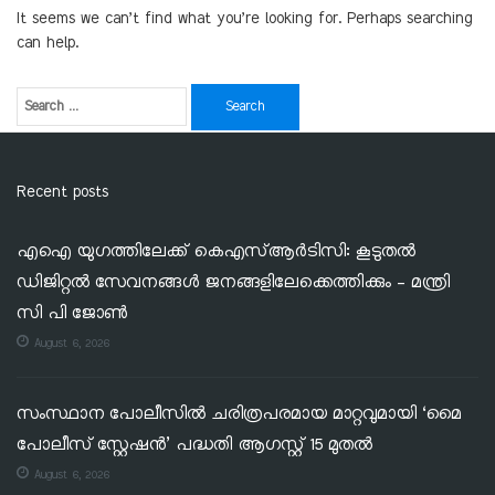
It seems we can’t find what you’re looking for. Perhaps searching
can help.
Recent posts
എഐ യുഗത്തിലേക്ക് കെഎസ്ആർടിസി: കൂടുതൽ
ഡിജിറ്റൽ സേവനങ്ങൾ ജനങ്ങളിലേക്കെത്തിക്കും – മന്ത്രി
സി പി ജോൺ
August 6, 2026
സംസ്ഥാന പോലീസിൽ ചരിത്രപരമായ മാറ്റവുമായി ‘മൈ
പോലീസ് സ്റ്റേഷൻ’ പദ്ധതി ആഗസ്റ്റ് 15 മുതൽ
August 6, 2026