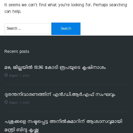
It seems we can’t find what you’re looking for. Perhaps searching
can help.
Recent posts
മഴ; ജില്ലയില്‍ 19.96 കോടി രൂപയുടെ കൃഷിനാശം
August 7, 2026
ദുരന്തനിവാരണത്തിന് എൻ.ഡി.ആർ.എഫ് സംഘവും
August 7, 2026
പശുക്കളെ നഷ്ടപ്പെട്ട അനിൽകുമാറിന് ആശ്വാസവുമായി
മന്ത്രി ബിന്ദു കൃഷ്ണ