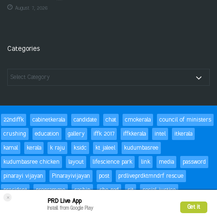
August 7, 2026
Categories
22ndiffk
cabinetkerala
candidate
chat
cmokerala
council of ministers
crushing
education
gallery
iffk 2017
iffkkerala
intel
itkerala
kamal
kerala
k raju
ksidc
kt jaleel
kudumbasree
kudumbasree chicken
layout
lifescience park
link
media
password
pinarayi vijayan
Pinarayivijayan
post
prdliveprdktmndrf rescue
president
programme
sachin
she pad
sit
social justice
×
PRD Live App
special children
status
Success
t20
text
thomas isaac
trackbacks
Get it
Install from Google Play