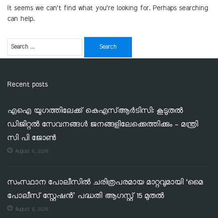
It seems we can’t find what you’re looking for. Perhaps searching
can help.
Recent posts
എഐ യുഗത്തിലേക്ക് കെഎസ്ആർടിസി: കൂടുതൽ
ഡിജിറ്റൽ സേവനങ്ങൾ ജനങ്ങളിലേക്കെത്തിക്കും – മന്ത്രി
സി പി ജോൺ
August 6, 2026
സംസ്ഥാന പോലീസിൽ ചരിത്രപരമായ മാറ്റവുമായി ‘മൈ
പോലീസ് സ്റ്റേഷൻ’ പദ്ധതി ആഗസ്റ്റ് 15 മുതൽ
August 6, 2026