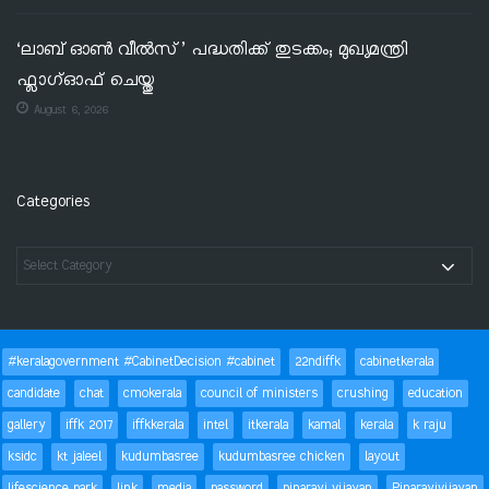
‘ലാബ് ഓൺ വീൽസ്’ പദ്ധതിക്ക് തുടക്കം; മുഖ്യമന്ത്രി
ഫ്ലാഗ്ഓഫ് ചെയ്തു
August 6, 2026
Categories
#keralagovernment #CabinetDecision #cabinet
22ndiffk
cabinetkerala
candidate
chat
cmokerala
council of ministers
crushing
education
gallery
iffk 2017
iffkkerala
intel
itkerala
kamal
kerala
k raju
ksidc
kt jaleel
kudumbasree
kudumbasree chicken
layout
lifescience park
link
media
password
pinarayi vijayan
Pinarayivijayan