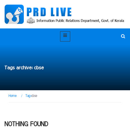
Tags archive: cbse
Home
/
Tag:
cbse
NOTHING FOUND