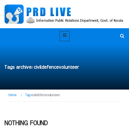
Tags archive: civildefencevolunteer
Home
/
Tag:
civildefencevolunteer
NOTHING FOUND