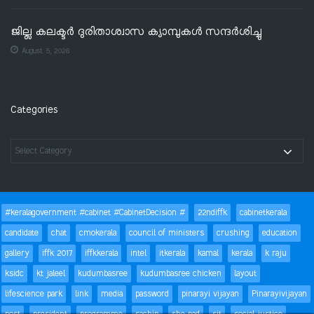
ജില്ല കലക്ടര്‍ ദുരിതാശ്വാസ ക്യാമ്പുകള്‍ സന്ദര്‍ശിച്ചു
August 5, 2026
Categories
#keralagovernment #cabinet #CabinetDecision #
22ndiffk
cabinetkerala
candidate
chat
cmokerala
council of ministers
crushing
education
gallery
iffk 2017
iffkkerala
intel
itkerala
kamal
kerala
k raju
ksidc
kt jaleel
kudumbasree
kudumbasree chicken
layout
lifescience park
link
media
password
pinarayi vijayan
Pinarayivijayan