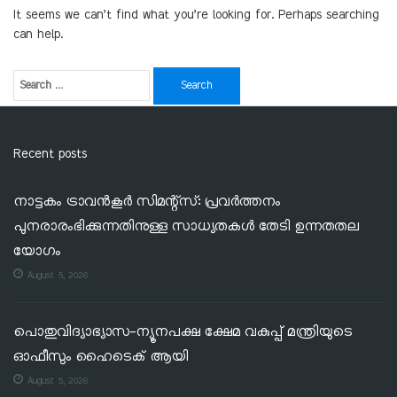
It seems we can’t find what you’re looking for. Perhaps searching
can help.
Recent posts
നാട്ടകം ട്രാവൻകൂർ സിമന്റ്‌സ്: പ്രവർത്തനം
പുനരാരംഭിക്കുന്നതിനുള്ള സാധ്യതകൾ തേടി ഉന്നതതല
യോഗം
August 5, 2026
പൊതുവിദ്യാഭ്യാസ-ന്യൂനപക്ഷ ക്ഷേമ വകുപ്പ് മന്ത്രിയുടെ
ഓഫീസും ഹൈടെക് ആയി
August 5, 2026