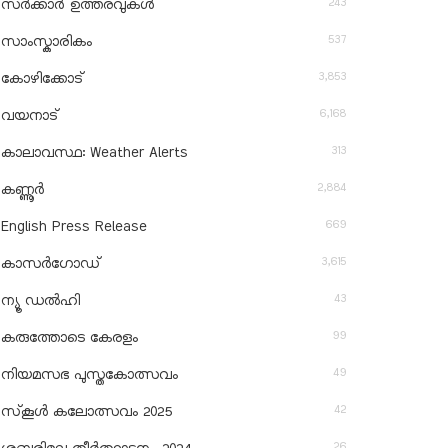
243
സർക്കാർ ഉത്തരവുകൾ
537
സാംസ്കാരികം
3,853
കോഴിക്കോട്
6,168
വയനാട്
313
കാലാവസ്ഥ: Weather Alerts
2,884
കണ്ണൂർ
669
English Press Release
3,615
കാസർഗോഡ്
43
ന്യൂ ഡൽഹി
99
കരുത്തോടെ കേരളം
49
നിയമസഭ പുസ്തകോത്സവം
42
സ്‌കൂൾ കലോത്സവം 2025
26