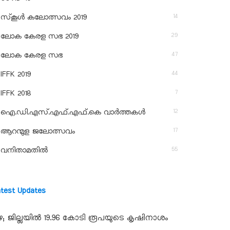
14
സ്‌കൂള്‍ കലോത്സവം 2019
29
ലോക കേരള സഭ 2019
47
ലോക കേരള സഭ
44
IFFK 2019
7
IFFK 2018
12
ഐ.ഡി.എസ്.എഫ്.എഫ്.കെ വാർത്തകൾ
17
ആറന്മുള ജലോത്സവം
55
വനിതാമതിൽ
atest Updates
ഴ; ജില്ലയില്‍ 19.96 കോടി രൂപയുടെ കൃഷിനാശം