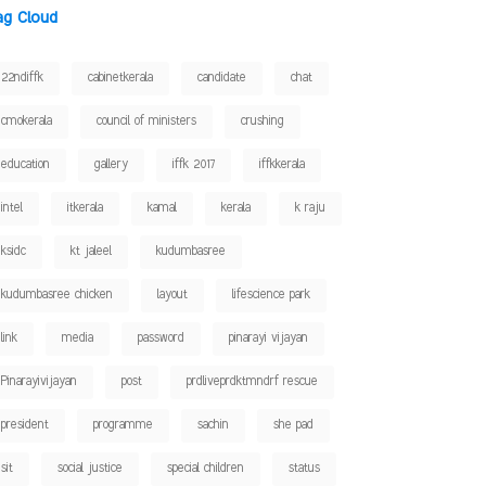
ag Cloud
22ndiffk
cabinetkerala
candidate
chat
cmokerala
council of ministers
crushing
education
gallery
iffk 2017
iffkkerala
intel
itkerala
kamal
kerala
k raju
ksidc
kt jaleel
kudumbasree
kudumbasree chicken
layout
lifescience park
link
media
password
pinarayi vijayan
Pinarayivijayan
post
prdliveprdktmndrf rescue
president
programme
sachin
she pad
sit
social justice
special children
status