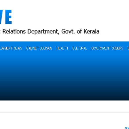
LOYMENT NEWS
CABINET DECISION
HEALTH
CULTURAL
GOVERNMENT ORDERS
S