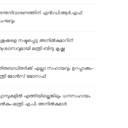
ുരന്തനിവാരണത്തിന് എൻ.ഡി.ആർ.എഫ്
ംഘവും
ശുക്കളെ നഷ്ടപ്പെട്ട അനിൽകുമാറിന്
ശ്വാസവുമായി മന്ത്രി ബിന്ദു കൃഷ്ണ
ുരിതബാധിതർക്ക് എല്ലാ സഹായവും ഉറപ്പാക്കും-
ന്ത്രി മോൻസ് ജോസഫ്
്യാമ്പുകളിൽ എത്തിയില്ലെങ്കിലും ധനസഹായം
ൽകും-മന്ത്രി എ.പി. അനിൽകുമാർ