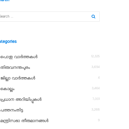
ategories
12,325
പൊതു വാർത്തകൾ
3,694
തിരുവനന്തപുരം
4
ജില്ലാ വാർത്തകൾ
3,464
കൊല്ലം
7,001
പ്രധാന അറിയിപ്പുകൾ
3,268
പത്തനംതിട്ട
9
മന്ത്രിസഭാ തീരുമാനങ്ങൾ