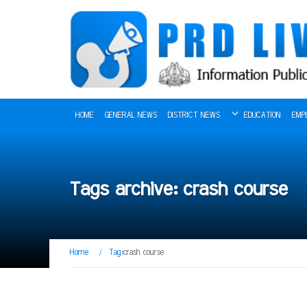
HOME
GENERAL NEWS
DISTRICT NEWS
EDUCATION
EMP
Tags archive: crash course
Home
/
Tag:
crash course