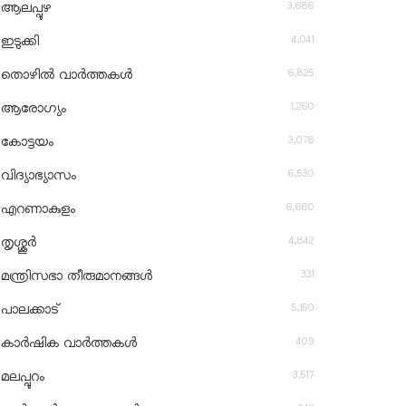
3,686
ആലപ്പുഴ
4,041
ഇടുക്കി
6,825
തൊഴിൽ വാർത്തകൾ
1,260
ആരോഗ്യം
3,078
കോട്ടയം
6,530
വിദ്യാഭ്യാസം
6,660
എറണാകുളം
4,842
തൃശ്ശൂർ
331
മന്ത്രിസഭാ തീരുമാനങ്ങൾ
5,150
പാലക്കാട്
409
കാർഷിക വാർത്തകൾ
3,517
മലപ്പുറം