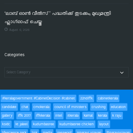
‘ലാബ് ഓൺ വീൽസ്’ പദ്ധതിക്ക് തുടക്കം; മുഖ്യമന്ത്രി
ഫ്ലാഗ്ഓഫ് ചെയ്തു
August 6, 2026
Categories
#keralagovernment #CabinetDecision #cabinet
22ndiffk
cabinetkerala
candidate
chat
cmokerala
council of ministers
crushing
education
gallery
iffk 2017
iffkkerala
intel
itkerala
kamal
kerala
k raju
ksidc
kt jaleel
kudumbasree
kudumbasree chicken
layout
lifescience park
link
media
password
pinarayi vijayan
Pinarayivijayan