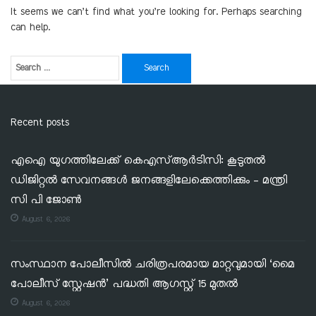
It seems we can’t find what you’re looking for. Perhaps searching
can help.
Recent posts
എഐ യുഗത്തിലേക്ക് കെഎസ്ആർടിസി: കൂടുതൽ
ഡിജിറ്റൽ സേവനങ്ങൾ ജനങ്ങളിലേക്കെത്തിക്കും – മന്ത്രി
സി പി ജോൺ
August 6, 2026
സംസ്ഥാന പോലീസിൽ ചരിത്രപരമായ മാറ്റവുമായി ‘മൈ
പോലീസ് സ്റ്റേഷൻ’ പദ്ധതി ആഗസ്റ്റ് 15 മുതൽ
August 6, 2026