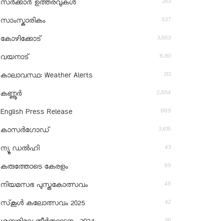
243
സർക്കാർ ഉത്തരവുകൾ
537
സാംസ്കാരികം
3,853
കോഴിക്കോട്
6,161
വയനാട്
313
കാലാവസ്ഥ: Weather Alerts
2,884
കണ്ണൂർ
669
English Press Release
3,615
കാസർഗോഡ്
43
ന്യൂ ഡൽഹി
99
കരുത്തോടെ കേരളം
49
നിയമസഭ പുസ്തകോത്സവം
42
സ്‌കൂൾ കലോത്സവം 2025
26