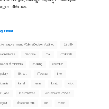
ിരുവനന്തപുരം, കൊല്ലം, ആലപ്പുഴ തീരങ്ങളിൽ
ാഗ്രത നിർദേശം
ag Cloud
#keralagovernment #CabinetDecision #cabinet
22ndiffk
cabinetkerala
candidate
chat
cmokerala
council of ministers
crushing
education
gallery
iffk 2017
iffkkerala
intel
itkerala
kamal
kerala
k raju
ksidc
kt jaleel
kudumbasree
kudumbasree chicken
layout
lifescience park
link
media