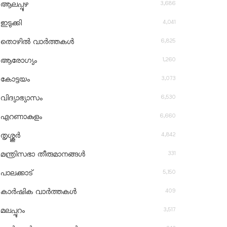
3,686
ആലപ്പുഴ
4,041
ഇടുക്കി
6,825
തൊഴിൽ വാർത്തകൾ
1,260
ആരോഗ്യം
3,073
കോട്ടയം
6,530
വിദ്യാഭ്യാസം
6,660
എറണാകുളം
4,842
തൃശ്ശൂർ
331
മന്ത്രിസഭാ തീരുമാനങ്ങൾ
5,150
പാലക്കാട്
409
കാർഷിക വാർത്തകൾ
3,517
മലപ്പുറം