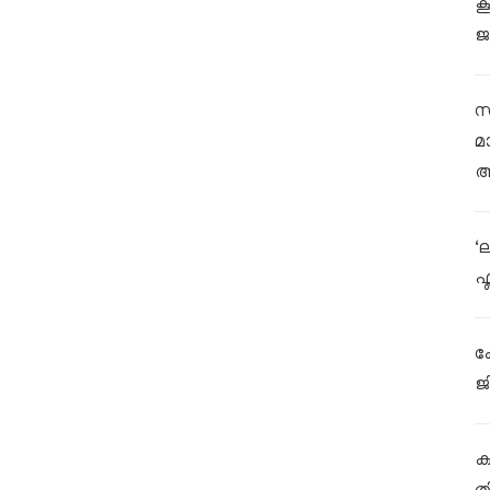
ക
ജ
സ
മ
ആ
‘
ഫ
ക
ജ
കള