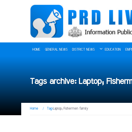
HOME
GENERAL NEWS
DISTRICT NEWS
EDUCATION
EMP
Tags archive: Laptop; Fisher
Home
/
Tag:
Laptop; Fishermen family