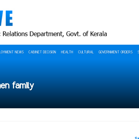
LOYMENT NEWS
CABINET DECISION
HEALTH
CULTURAL
GOVERNMENT ORDERS
men family
S