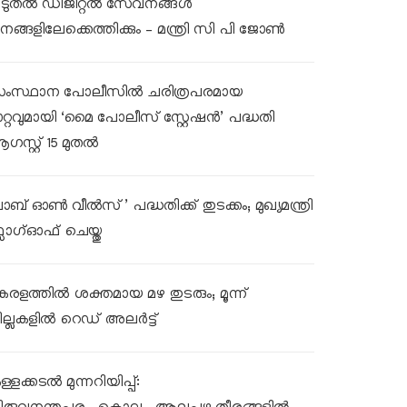
ൂടുതൽ ഡിജിറ്റൽ സേവനങ്ങൾ
നങ്ങളിലേക്കെത്തിക്കും – മന്ത്രി സി പി ജോൺ
ംസ്ഥാന പോലീസിൽ ചരിത്രപരമായ
ാറ്റവുമായി ‘മൈ പോലീസ് സ്റ്റേഷൻ’ പദ്ധതി
ഗസ്റ്റ് 15 മുതൽ
ലാബ് ഓൺ വീൽസ്’ പദ്ധതിക്ക് തുടക്കം; മുഖ്യമന്ത്രി
്ലാഗ്ഓഫ് ചെയ്തു
േരളത്തിൽ ശക്തമായ മഴ തുടരും; മൂന്ന്
ില്ലകളിൽ റെഡ് അലർട്ട്
്ളക്കടൽ മുന്നറിയിപ്പ്: