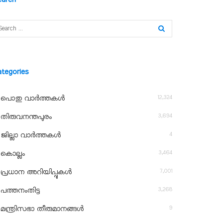
ategories
12,324
പൊതു വാർത്തകൾ
3,694
തിരുവനന്തപുരം
4
ജില്ലാ വാർത്തകൾ
3,464
കൊല്ലം
7,001
പ്രധാന അറിയിപ്പുകൾ
3,268
പത്തനംതിട്ട
9
മന്ത്രിസഭാ തീരുമാനങ്ങൾ