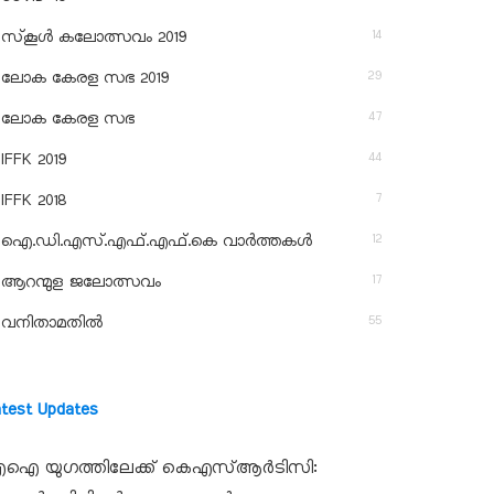
14
സ്‌കൂള്‍ കലോത്സവം 2019
29
ലോക കേരള സഭ 2019
47
ലോക കേരള സഭ
44
IFFK 2019
7
IFFK 2018
12
ഐ.ഡി.എസ്.എഫ്.എഫ്.കെ വാർത്തകൾ
17
ആറന്മുള ജലോത്സവം
55
വനിതാമതിൽ
atest Updates
ഐ യുഗത്തിലേക്ക് കെഎസ്ആർടിസി: