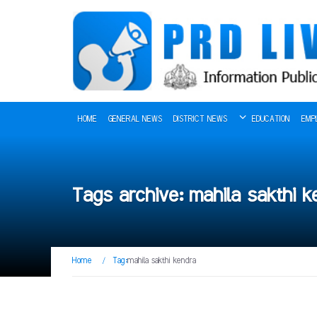
HOME
GENERAL NEWS
DISTRICT NEWS
EDUCATION
EMP
Tags archive: mahila sakthi k
Home
/
Tag:
mahila sakthi kendra