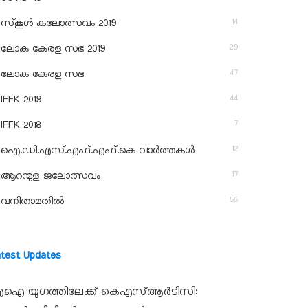
14
സ്‌കൂള്‍ കലോത്സവം 2019
29
ലോക കേരള സഭ 2019
47
ലോക കേരള സഭ
44
IFFK 2019
7
IFFK 2018
12
ഐ.ഡി.എസ്.എഫ്.എഫ്.കെ വാർത്തകൾ
17
ആറന്മുള ജലോത്സവം
55
വനിതാമതിൽ
atest Updates
ഐ യുഗത്തിലേക്ക് കെഎസ്ആർടിസി: