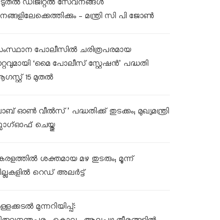
ൂടുതൽ ഡിജിറ്റൽ സേവനങ്ങൾ
നങ്ങളിലേക്കെത്തിക്കും – മന്ത്രി സി പി ജോൺ
ംസ്ഥാന പോലീസിൽ ചരിത്രപരമായ
ാറ്റവുമായി ‘മൈ പോലീസ് സ്റ്റേഷൻ’ പദ്ധതി
ഗസ്റ്റ് 15 മുതൽ
ലാബ് ഓൺ വീൽസ്’ പദ്ധതിക്ക് തുടക്കം; മുഖ്യമന്ത്രി
്ലാഗ്ഓഫ് ചെയ്തു
േരളത്തിൽ ശക്തമായ മഴ തുടരും; മൂന്ന്
ില്ലകളിൽ റെഡ് അലർട്ട്
്ളക്കടൽ മുന്നറിയിപ്പ്: