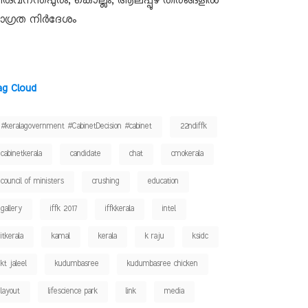
ിരുവനന്തപുരം, കൊല്ലം, ആലപ്പുഴ തീരങ്ങളിൽ
ാഗ്രത നിർദേശം
ag Cloud
#keralagovernment #CabinetDecision #cabinet
22ndiffk
cabinetkerala
candidate
chat
cmokerala
council of ministers
crushing
education
gallery
iffk 2017
iffkkerala
intel
itkerala
kamal
kerala
k raju
ksidc
kt jaleel
kudumbasree
kudumbasree chicken
layout
lifescience park
link
media