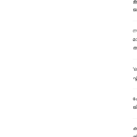
ക
ജ
സ
മ
ആ
‘
ഫ
ക
ജ
കള