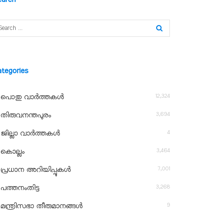
ategories
12,324
പൊതു വാർത്തകൾ
3,694
തിരുവനന്തപുരം
4
ജില്ലാ വാർത്തകൾ
3,464
കൊല്ലം
7,001
പ്രധാന അറിയിപ്പുകൾ
3,268
പത്തനംതിട്ട
9
മന്ത്രിസഭാ തീരുമാനങ്ങൾ