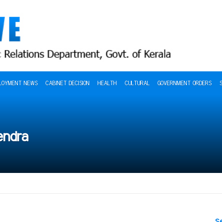
LOYMENT NEWS
CABINET DECISION
HEALTH
CULTURAL
GOVERNMENT ORDERS
endra
S