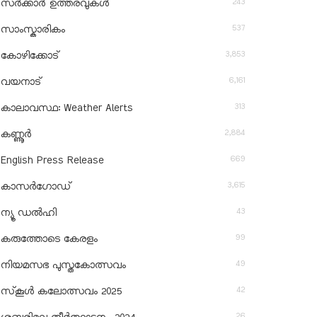
243
സർക്കാർ ഉത്തരവുകൾ
537
സാംസ്കാരികം
3,853
കോഴിക്കോട്
6,161
വയനാട്
313
കാലാവസ്ഥ: Weather Alerts
2,884
കണ്ണൂർ
669
English Press Release
3,615
കാസർഗോഡ്
43
ന്യൂ ഡൽഹി
99
കരുത്തോടെ കേരളം
49
നിയമസഭ പുസ്തകോത്സവം
42
സ്‌കൂൾ കലോത്സവം 2025
26