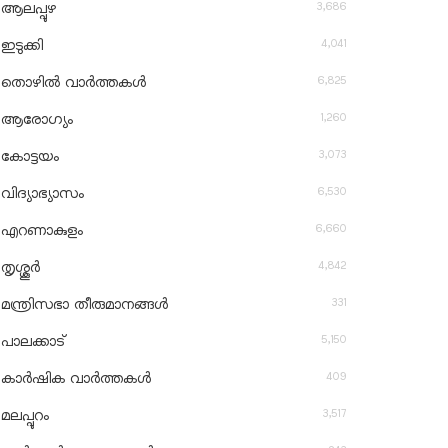
3,686
ആലപ്പുഴ
4,041
ഇടുക്കി
6,825
തൊഴിൽ വാർത്തകൾ
1,260
ആരോഗ്യം
3,073
കോട്ടയം
6,530
വിദ്യാഭ്യാസം
6,660
എറണാകുളം
4,842
തൃശ്ശൂർ
331
മന്ത്രിസഭാ തീരുമാനങ്ങൾ
5,150
പാലക്കാട്
409
കാർഷിക വാർത്തകൾ
3,517
മലപ്പുറം