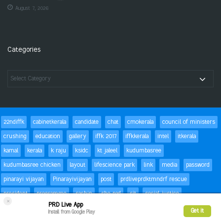
August 7, 2026
Categories
22ndiffk
cabinetkerala
candidate
chat
cmokerala
council of ministers
crushing
education
gallery
iffk 2017
iffkkerala
intel
itkerala
kamal
kerala
k raju
ksidc
kt jaleel
kudumbasree
kudumbasree chicken
layout
lifescience park
link
media
password
pinarayi vijayan
Pinarayivijayan
post
prdliveprdktmndrf rescue
president
programme
sachin
she pad
sit
social justice
×
PRD Live App
special children
status
Success
t20
text
thomas isaac
trackbacks
Get it
Install from Google Play