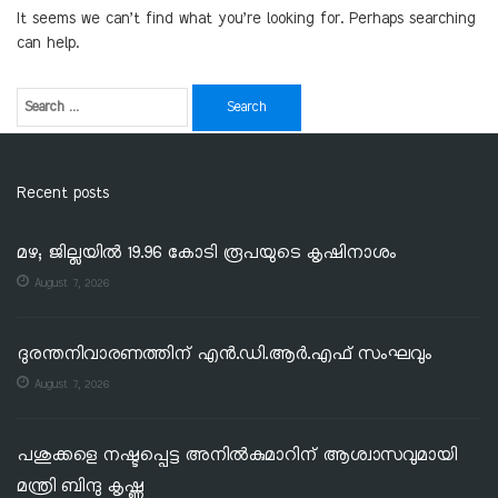
It seems we can’t find what you’re looking for. Perhaps searching
can help.
Recent posts
മഴ; ജില്ലയില്‍ 19.96 കോടി രൂപയുടെ കൃഷിനാശം
August 7, 2026
ദുരന്തനിവാരണത്തിന് എൻ.ഡി.ആർ.എഫ് സംഘവും
August 7, 2026
പശുക്കളെ നഷ്ടപ്പെട്ട അനിൽകുമാറിന് ആശ്വാസവുമായി
മന്ത്രി ബിന്ദു കൃഷ്ണ