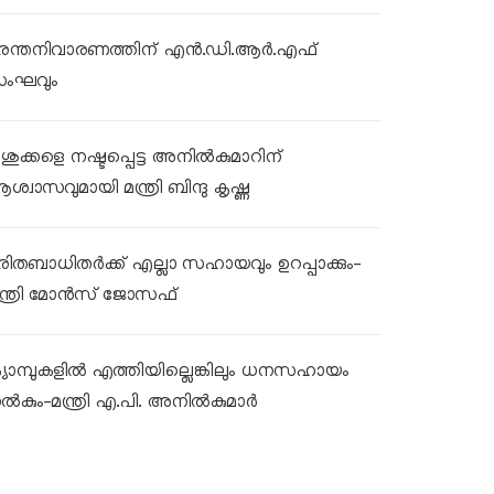
ുരന്തനിവാരണത്തിന് എൻ.ഡി.ആർ.എഫ്
ംഘവും
ശുക്കളെ നഷ്ടപ്പെട്ട അനിൽകുമാറിന്
ശ്വാസവുമായി മന്ത്രി ബിന്ദു കൃഷ്ണ
ുരിതബാധിതർക്ക് എല്ലാ സഹായവും ഉറപ്പാക്കും-
ന്ത്രി മോൻസ് ജോസഫ്
്യാമ്പുകളിൽ എത്തിയില്ലെങ്കിലും ധനസഹായം
ൽകും-മന്ത്രി എ.പി. അനിൽകുമാർ