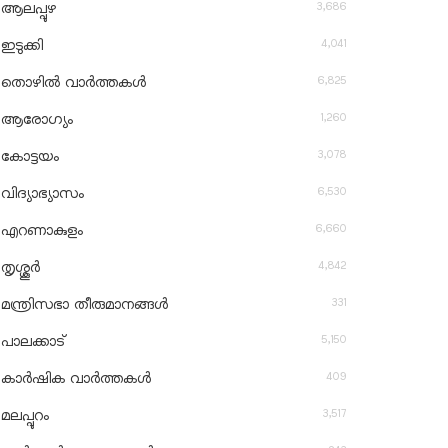
3,686
ആലപ്പുഴ
4,041
ഇടുക്കി
6,825
തൊഴിൽ വാർത്തകൾ
1,260
ആരോഗ്യം
3,078
കോട്ടയം
6,530
വിദ്യാഭ്യാസം
6,660
എറണാകുളം
4,842
തൃശ്ശൂർ
331
മന്ത്രിസഭാ തീരുമാനങ്ങൾ
5,150
പാലക്കാട്
409
കാർഷിക വാർത്തകൾ
3,517
മലപ്പുറം