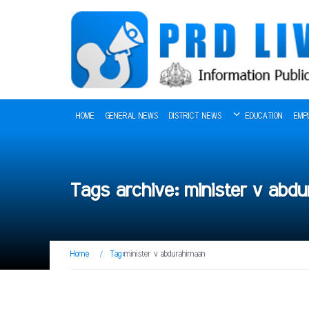
HOME
GENERAL NEWS
DISTRICT NEWS
EDUCATION
EMP
Tags archive: minister v abd
Home
/
Tag:
minister v abdurahimaan