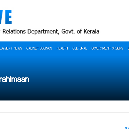
LOYMENT NEWS
CABINET DECISION
HEALTH
CULTURAL
GOVERNMENT ORDERS
urahimaan
S