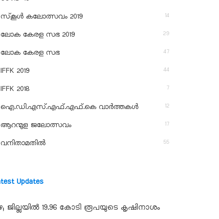
14
സ്‌കൂള്‍ കലോത്സവം 2019
29
ലോക കേരള സഭ 2019
47
ലോക കേരള സഭ
44
IFFK 2019
7
IFFK 2018
12
ഐ.ഡി.എസ്.എഫ്.എഫ്.കെ വാർത്തകൾ
17
ആറന്മുള ജലോത്സവം
55
വനിതാമതിൽ
atest Updates
ഴ; ജില്ലയില്‍ 19.96 കോടി രൂപയുടെ കൃഷിനാശം