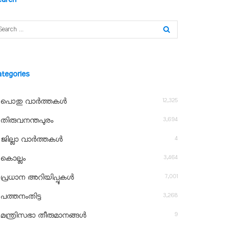
ategories
12,325
പൊതു വാർത്തകൾ
3,694
തിരുവനന്തപുരം
4
ജില്ലാ വാർത്തകൾ
3,464
കൊല്ലം
7,001
പ്രധാന അറിയിപ്പുകൾ
3,268
പത്തനംതിട്ട
9
മന്ത്രിസഭാ തീരുമാനങ്ങൾ