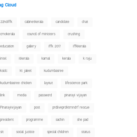
ag Cloud
22ndiffk
cabinetkerala
candidate
chat
cmokerala
council of ministers
crushing
education
gallery
iffk 2017
iffkkerala
intel
itkerala
kamal
kerala
k raju
ksidc
kt jaleel
kudumbasree
kudumbasree chicken
layout
lifescience park
link
media
password
pinarayi vijayan
Pinarayivijayan
post
prdliveprdktmndrf rescue
president
programme
sachin
she pad
sit
social justice
special children
status