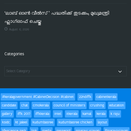
‘ലാബ് ഓൺ വീൽസ്’ പദ്ധതിക്ക് തുടക്കം; മുഖ്യമന്ത്രി
ഫ്ലാഗ്ഓഫ് ചെയ്തു
August 6, 2026
Categories
#keralagovernment #CabinetDecision #cabinet
22ndiffk
cabinetkerala
candidate
chat
cmokerala
council of ministers
crushing
education
gallery
iffk 2017
iffkkerala
intel
itkerala
kamal
kerala
k raju
ksidc
kt jaleel
kudumbasree
kudumbasree chicken
layout
lifescience park
link
media
password
pinarayi vijayan
Pinarayivijayan