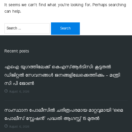
It seems we can’t find what you’re looking for. Perhaps searching
can help.
Recent posts
എഐ യുഗത്തിലേക്ക് കെഎസ്ആർടിസി: കൂടുതൽ
ഡിജിറ്റൽ സേവനങ്ങൾ ജനങ്ങളിലേക്കെത്തിക്കും – മന്ത്രി
സി പി ജോൺ
August 6, 2026
സംസ്ഥാന പോലീസിൽ ചരിത്രപരമായ മാറ്റവുമായി ‘മൈ
പോലീസ് സ്റ്റേഷൻ’ പദ്ധതി ആഗസ്റ്റ് 15 മുതൽ
August 6, 2026