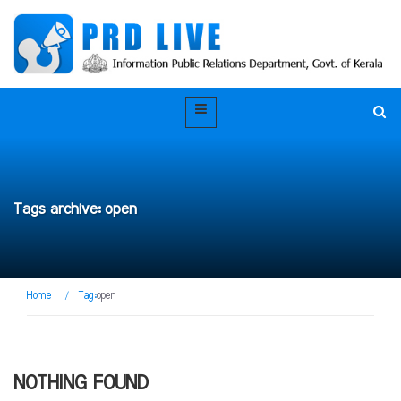
Tags archive: open
Home
/
Tag:
open
NOTHING FOUND