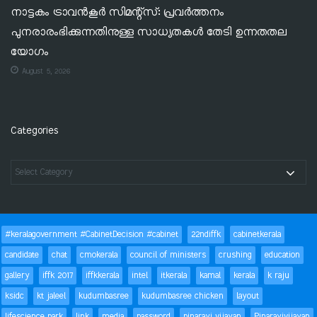
നാട്ടകം ട്രാവൻകൂർ സിമന്റ്‌സ്: പ്രവർത്തനം
പുനരാരംഭിക്കുന്നതിനുള്ള സാധ്യതകൾ തേടി ഉന്നതതല
യോഗം
August 5, 2026
Categories
#keralagovernment #CabinetDecision #cabinet
22ndiffk
cabinetkerala
candidate
chat
cmokerala
council of ministers
crushing
education
gallery
iffk 2017
iffkkerala
intel
itkerala
kamal
kerala
k raju
ksidc
kt jaleel
kudumbasree
kudumbasree chicken
layout
lifescience park
link
media
password
pinarayi vijayan
Pinarayivijayan