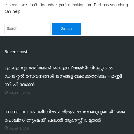
It seems we can’t find what you’re looking for. Perhaps searching
can help.
Recent posts
എഐ യുഗത്തിലേക്ക് കെഎസ്ആർടിസി: കൂടുതൽ
ഡിജിറ്റൽ സേവനങ്ങൾ ജനങ്ങളിലേക്കെത്തിക്കും – മന്ത്രി
സി പി ജോൺ
August 6, 2026
സംസ്ഥാന പോലീസിൽ ചരിത്രപരമായ മാറ്റവുമായി ‘മൈ
പോലീസ് സ്റ്റേഷൻ’ പദ്ധതി ആഗസ്റ്റ് 15 മുതൽ
August 6, 2026