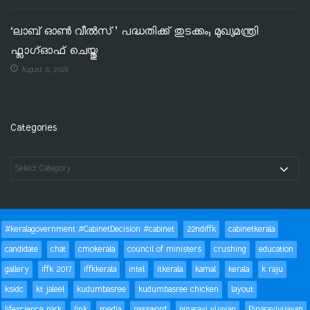
‘ലാബ് ഓൺ വീൽസ്’ പദ്ധതിക്ക് തുടക്കം; മുഖ്യമന്ത്രി
ഫ്ലാഗ്ഓഫ് ചെയ്തു
August 6, 2026
Categories
#keralagovernment #CabinetDecision #cabinet
22ndiffk
cabinetkerala
candidate
chat
cmokerala
council of ministers
crushing
education
gallery
iffk 2017
iffkkerala
intel
itkerala
kamal
kerala
k raju
ksidc
kt jaleel
kudumbasree
kudumbasree chicken
layout
lifescience park
link
media
password
pinarayi vijayan
Pinarayivijayan