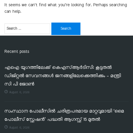
It seems we can’t find what you’re looking for. Perhaps searching
can help.
Recent posts
എഐ യുഗത്തിലേക്ക് കെഎസ്ആർടിസി: കൂടുതൽ
ഡിജിറ്റൽ സേവനങ്ങൾ ജനങ്ങളിലേക്കെത്തിക്കും – മന്ത്രി
സി പി ജോൺ
August 6, 2026
സംസ്ഥാന പോലീസിൽ ചരിത്രപരമായ മാറ്റവുമായി ‘മൈ
പോലീസ് സ്റ്റേഷൻ’ പദ്ധതി ആഗസ്റ്റ് 15 മുതൽ
August 6, 2026