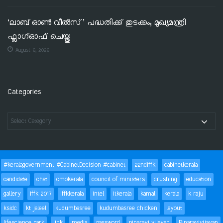
‘ലാബ് ഓൺ വീൽസ്’ പദ്ധതിക്ക് തുടക്കം; മുഖ്യമന്ത്രി
ഫ്ലാഗ്ഓഫ് ചെയ്തു
August 6, 2026
Categories
#keralagovernment #CabinetDecision #cabinet
22ndiffk
cabinetkerala
candidate
chat
cmokerala
council of ministers
crushing
education
gallery
iffk 2017
iffkkerala
intel
itkerala
kamal
kerala
k raju
ksidc
kt jaleel
kudumbasree
kudumbasree chicken
layout
lifescience park
link
media
password
pinarayi vijayan
Pinarayivijayan