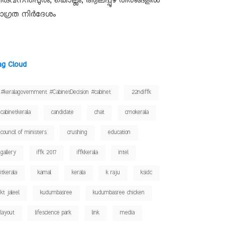
ിരുവനന്തപുരം, കൊല്ലം, ആലപ്പുഴ തീരങ്ങളിൽ
ാഗ്രത നിർദേശം
ag Cloud
#keralagovernment #CabinetDecision #cabinet
22ndiffk
cabinetkerala
candidate
chat
cmokerala
council of ministers
crushing
education
gallery
iffk 2017
iffkkerala
intel
itkerala
kamal
kerala
k raju
ksidc
kt jaleel
kudumbasree
kudumbasree chicken
layout
lifescience park
link
media