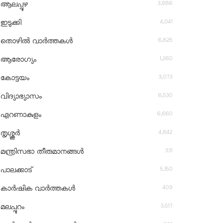
3,686
ആലപ്പുഴ
4,041
ഇടുക്കി
6,825
തൊഴിൽ വാർത്തകൾ
1,260
ആരോഗ്യം
3,073
കോട്ടയം
6,530
വിദ്യാഭ്യാസം
6,660
എറണാകുളം
4,842
തൃശ്ശൂർ
331
മന്ത്രിസഭാ തീരുമാനങ്ങൾ
5,150
പാലക്കാട്
409
കാർഷിക വാർത്തകൾ
3,517
മലപ്പുറം