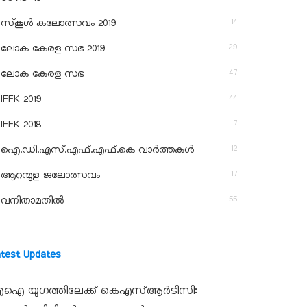
14
സ്‌കൂള്‍ കലോത്സവം 2019
29
ലോക കേരള സഭ 2019
47
ലോക കേരള സഭ
44
IFFK 2019
7
IFFK 2018
12
ഐ.ഡി.എസ്.എഫ്.എഫ്.കെ വാർത്തകൾ
17
ആറന്മുള ജലോത്സവം
55
വനിതാമതിൽ
atest Updates
ഐ യുഗത്തിലേക്ക് കെഎസ്ആർടിസി: