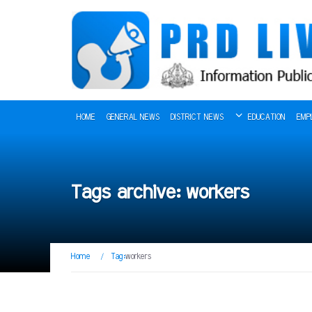
HOME
GENERAL NEWS
DISTRICT NEWS
EDUCATION
EMP
Tags archive: workers
Home
/
Tag:
workers