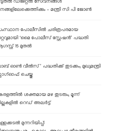
ൂടുതൽ ഡിജിറ്റൽ സേവനങ്ങൾ
നങ്ങളിലേക്കെത്തിക്കും – മന്ത്രി സി പി ജോൺ
ംസ്ഥാന പോലീസിൽ ചരിത്രപരമായ
ാറ്റവുമായി ‘മൈ പോലീസ് സ്റ്റേഷൻ’ പദ്ധതി
ഗസ്റ്റ് 15 മുതൽ
ലാബ് ഓൺ വീൽസ്’ പദ്ധതിക്ക് തുടക്കം; മുഖ്യമന്ത്രി
്ലാഗ്ഓഫ് ചെയ്തു
േരളത്തിൽ ശക്തമായ മഴ തുടരും; മൂന്ന്
ില്ലകളിൽ റെഡ് അലർട്ട്
്ളക്കടൽ മുന്നറിയിപ്പ്: