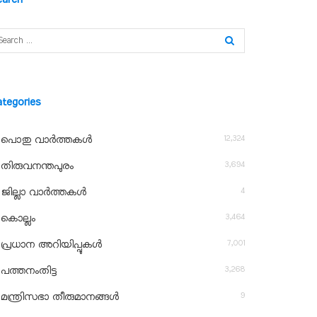
ategories
12,324
പൊതു വാർത്തകൾ
3,694
തിരുവനന്തപുരം
4
ജില്ലാ വാർത്തകൾ
3,464
കൊല്ലം
7,001
പ്രധാന അറിയിപ്പുകൾ
3,268
പത്തനംതിട്ട
9
മന്ത്രിസഭാ തീരുമാനങ്ങൾ