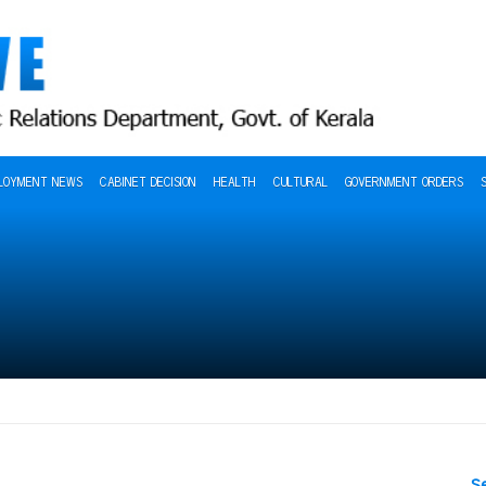
LOYMENT NEWS
CABINET DECISION
HEALTH
CULTURAL
GOVERNMENT ORDERS
S