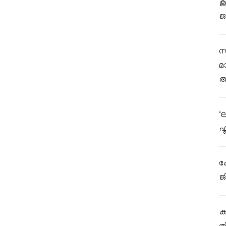
ക
ജ
സ
മ
ആ
‘
ഫ
ക
ജ
കള