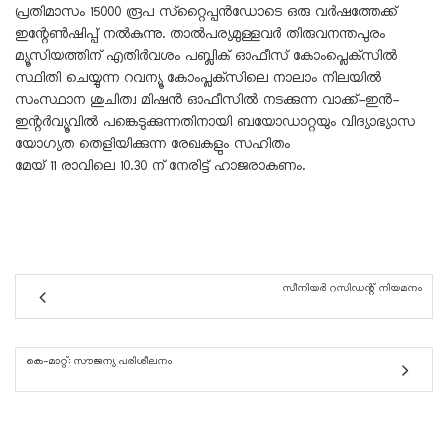
പ്രതിമാസം 15000 രൂപ സ്‌റ്റൈപ്പൻഡോടെ ഒരു വർഷത്തേക്ക്
ഇന്റേൺഷിപ്പ് നൽകുന്നു. താൽപര്യമുള്ളവർ തിരുവനന്തപുരം
മ്യൂസിയത്തിന് എതിർവശം പബ്ലിക് ഓഫീസ് കോംപ്ലെക്‌സിൽ
സ്ഥിതി ചെയ്യുന്ന റവന്യൂ കോംപ്ലക്‌സിലെ നാലാം നിലയിൽ
സംസ്ഥാന ശുചിത്വ മിഷൻ ഓഫീസിൽ നടക്കുന്ന വാക്ക്-ഇൻ-
ഇന്റർവ്യൂവിൽ പങ്കെടുക്കുന്നതിനായി ബയോഡാറ്റയും വിദ്യാഭ്യാസ
യോഗ്യത തെളിയിക്കുന്ന രേഖകളും സഹിതം
മേയ് 11 രാവിലെ 10.30 ന് നേരിട്ട് ഹാജരാകണം.
സീനിയർ റസിഡന്റ് നിയമനം
കെ-മാറ്റ്: സൗജന്യ പരിശീലനം