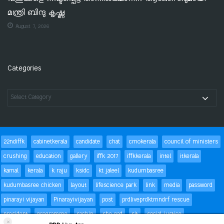
മന്ത്രി ബിന്ദു കൃഷ്ണ
August 7, 2026
Categories
22ndiffk
cabinetkerala
candidate
chat
cmokerala
council of ministers
crushing
education
gallery
iffk 2017
iffkkerala
intel
itkerala
kamal
kerala
k raju
ksidc
kt jaleel
kudumbasree
kudumbasree chicken
layout
lifescience park
link
media
password
pinarayi vijayan
Pinarayivijayan
post
prdliveprdktmndrf rescue
president
programme
sachin
she pad
sit
social justice
×