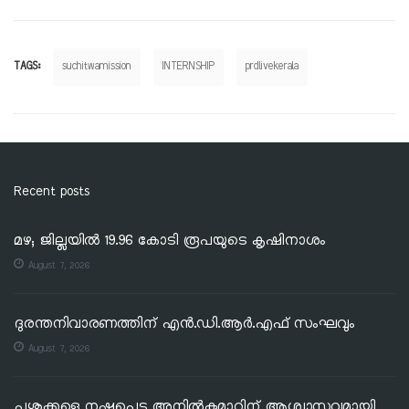
TAGS:
suchitwamission
INTERNSHIP
prdlivekerala
Recent posts
മഴ; ജില്ലയില്‍ 19.96 കോടി രൂപയുടെ കൃഷിനാശം
August 7, 2026
ദുരന്തനിവാരണത്തിന് എൻ.ഡി.ആർ.എഫ് സംഘവും
August 7, 2026
പശുക്കളെ നഷ്ടപ്പെട്ട അനിൽകുമാറിന് ആശ്വാസവുമായി