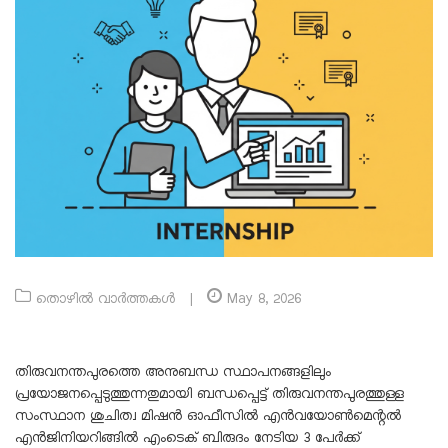
തൊഴിൽ വാർത്തകൾ
|
May 8, 2026
തിരുവനന്തപുരത്തെ അനുബന്ധ സ്ഥാപനങ്ങളിലും
പ്രയോജനപ്പെടുത്തുന്നതുമായി ബന്ധപ്പെട്ട് തിരുവനന്തപുരത്തുള്ള
സംസ്ഥാന ശുചിത്വ മിഷൻ ഓഫീസിൽ എൻവയോൺമെന്റൽ
എൻജിനിയറിങ്ങിൽ എംടെക് ബിരുദം നേടിയ 3 പേർക്ക്