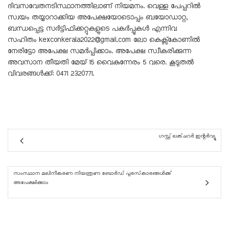
ദിവസവേതനടിസ്ഥാനത്തിലാണ് നിയമനം. വെള്ള പേപ്പറിൽ
സ്വയം തയ്യാറാക്കിയ അപേക്ഷയോടൊപ്പം ബയോഡാറ്റ,
ബന്ധപ്പെട്ട സർട്ടിഫിക്കറ്റുകളുടെ പകർപ്പുകൾ എന്നിവ
സഹിതം
kexconkerala2022@gmail.com
ലോ കെക്സ്കോണിൽ
നേരിട്ടോ അപേക്ഷ സമർപ്പിക്കാം. അപേക്ഷ സ്വീകരിക്കുന്ന
അവസാന തീയതി മേയ് 15 വൈകുന്നേരം 5 വരെ. കൂടുതൽ
വിവരങ്ങൾക്ക്: 0471 2320771.
ഗസ്റ്റ് ലക്ചറർ ഇന്റർവ്യൂ
സംസ്ഥാന മലിനീകരണ നിയന്ത്രണ ബോർഡ് പുരസ്‌കാരങ്ങൾക്ക്
അപേക്ഷിക്കാം