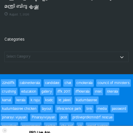
മന്ത്രി ബിന്ദു കൃഷ്ണ
August 7, 2026
Categories
22ndiffk
cabinetkerala
candidate
chat
cmokerala
council of ministers
crushing
education
gallery
iffk 2017
iffkkerala
intel
itkerala
kamal
kerala
k raju
ksidc
kt jaleel
kudumbasree
kudumbasree chicken
layout
lifescience park
link
media
password
pinarayi vijayan
Pinarayivijayan
post
prdliveprdktmndrf rescue
president
programme
sachin
she pad
sit
social justice
×
PRD Live App