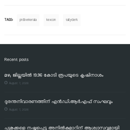
TAGS:
prdlivekerala
kexcon
tallyclerk
Recent posts
മഴ; ജില്ലയില്‍ 19.96 കോടി രൂപയുടെ കൃഷിനാശം
August 7, 2026
ദുരന്തനിവാരണത്തിന് എൻ.ഡി.ആർ.എഫ് സംഘവും
August 7, 2026
പശുക്കളെ നഷ്ടപ്പെട്ട അനിൽകുമാറിന് ആശ്വാസവുമായി