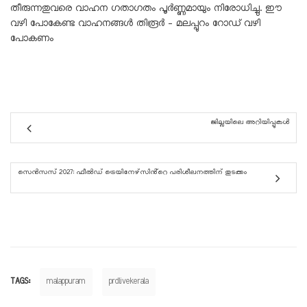
തീരുന്നതുവരെ വാഹന ഗതാഗതം പൂര്‍ണ്ണമായും നിരോധിച്ചു. ഈ
വഴി പോകേണ്ട വാഹനങ്ങള്‍ തിരൂര്‍ – മലപ്പുറം റോഡ് വഴി
പോകണം
ജില്ലയിലെ അറിയിപ്പുകൾ
സെൻസസ് 2027: ഫീൽഡ് ട്രെയിനേഴ്‌സിൻ്റെ പരിശീലനത്തിന് തുടക്കം
TAGS:
malappuram
prdlivekerala