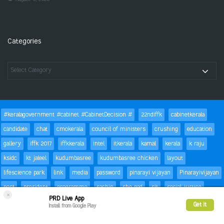
Categories
#keralagovernment #cabinet #CabinetDecision #
22ndiffk
cabinetkerala
candidate
chat
cmokerala
council of ministers
crushing
education
gallery
iffk 2017
iffkkerala
intel
itkerala
kamal
kerala
k raju
ksidc
kt jaleel
kudumbasree
kudumbasree chicken
layout
lifescience park
link
media
password
pinarayi vijayan
Pinarayivijayan
post
president
programme
sachin
she pad
sit
social justice
×
PRD Live App
special children
status
Success
t20
text
thomas isaac
trackbacks
Get it
Install from Google Play
trivandrum
video
viratkohli