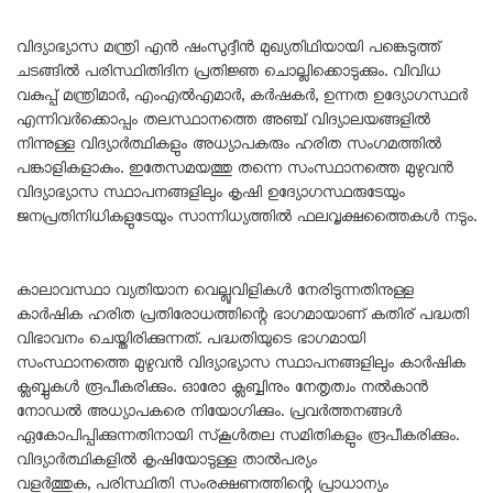
വിദ്യാഭ്യാസ മന്ത്രി എൻ ഷംസുദ്ദീൻ മുഖ്യതിഥിയായി പങ്കെടുത്ത്
ചടങ്ങിൽ പരിസ്ഥിതിദിന പ്രതിജ്ഞ ചൊല്ലിക്കൊടുക്കും. വിവിധ
വകുപ്പ് മന്ത്രിമാർ, എംഎൽഎമാർ, കർഷകർ, ഉന്നത ഉദ്യോഗസ്ഥർ
എന്നിവർക്കൊപ്പം തലസ്ഥാനത്തെ അഞ്ച് വിദ്യാലയങ്ങളിൽ
നിന്നുള്ള വിദ്യാർത്ഥികളും അധ്യാപകരും ഹരിത സംഗമത്തിൽ
പങ്കാളികളാകും. ഇതേസമയത്തു തന്നെ സംസ്ഥാനത്തെ മുഴുവൻ
വിദ്യാഭ്യാസ സ്ഥാപനങ്ങളിലും കൃഷി ഉദ്യോഗസ്ഥരുടേയും
ജനപ്രതിനിധികളുടേയും സാന്നിധ്യത്തിൽ ഫലവൃക്ഷത്തൈകൾ നടും.
കാലാവസ്ഥാ വ്യതിയാന വെല്ലുവിളികൾ നേരിടുന്നതിനുള്ള
കാർഷിക ഹരിത പ്രതിരോധത്തിന്റെ ഭാഗമായാണ് കതിര് പദ്ധതി
വിഭാവനം ചെയ്തിരിക്കുന്നത്. പദ്ധതിയുടെ ഭാഗമായി
സംസ്ഥാനത്തെ മുഴുവൻ വിദ്യാഭ്യാസ സ്ഥാപനങ്ങളിലും കാർഷിക
ക്ലബ്ബുകൾ രൂപീകരിക്കും. ഓരോ ക്ലബ്ബിനും നേതൃത്വം നൽകാൻ
നോഡൽ അധ്യാപകരെ നിയോഗിക്കും. പ്രവർത്തനങ്ങൾ
ഏകോപിപ്പിക്കുന്നതിനായി സ്‌കൂൾതല സമിതികളും രൂപീകരിക്കും.
വിദ്യാർത്ഥികളിൽ കൃഷിയോടുള്ള താൽപര്യം
വളർത്തുക, പരിസ്ഥിതി സംരക്ഷണത്തിന്റെ പ്രാധാന്യം