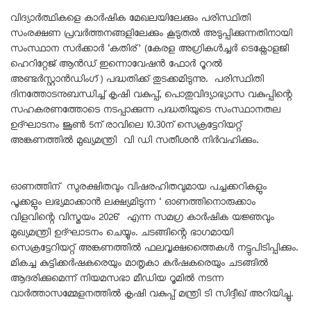
വിദ്യാർത്ഥികളെ കാർഷിക മേഖലയിലേക്കും പരിസ്ഥിതി
സംരക്ഷണ പ്രവർത്തനങ്ങളിലേക്കും കൂടുതൽ അടുപ്പിക്കുന്നതിനായി
സംസ്ഥാന സർക്കാർ ‘കതിര്’ (കേരള അഗ്രികൾച്ചർ ടെക്നോളജി
ഹെറിറ്റേജ് ആൻഡ് ഇന്നൊവേഷൻ ഫോർ റൂറൽ
അണ്ടർസ്റ്റാൻഡിംഗ്) പദ്ധതിക്ക് തുടക്കമിടുന്നു. പരിസ്ഥിതി
ദിനത്തോടനുബന്ധിച്ച് കൃഷി വകുപ്പ്, പൊതുവിദ്യാഭ്യാസ വകുപ്പിന്റെ
സഹകരണത്തോടെ നടപ്പാക്കുന്ന പദ്ധതിയുടെ സംസ്ഥാനതല
ഉദ്ഘാടനം ജൂൺ 5ന് രാവിലെ 10.30ന് സെക്രട്ടേറിയറ്റ്
അങ്കണത്തിൽ മുഖ്യമന്ത്രി വി ഡി സതീശൻ നിർവഹിക്കും.
ഓണത്തിന് സുരക്ഷിതവും വിഷരഹിതവുമായ പച്ചക്കറികളും
പൂക്കളും ലഭ്യമാക്കാൻ ലക്ഷ്യമിടുന്ന ‘ ഓണത്തിനൊരുക്കാം
വിളവിന്റെ വിസ്മയം 2026’ എന്ന സമഗ്ര കാർഷിക യജ്ഞവും
മുഖ്യമന്ത്രി ഉദ്ഘാടനം ചെയ്യും. ചടങ്ങിന്റെ ഭാഗമായി
സെക്രട്ടേറിയറ്റ് അങ്കണത്തിൽ ഫലവൃക്ഷത്തൈകൾ നട്ടുപിടിപ്പിക്കും.
മികച്ച കുട്ടിക്കർഷകരെയും മാതൃകാ കർഷകരെയും ചടങ്ങിൽ
ആദരിക്കുമെന്ന് നിയമസഭാ മീഡിയ റൂമിൽ നടന്ന
വാർത്താസമ്മേളനത്തിൽ കൃഷി വകുപ്പ് മന്ത്രി ടി സിദ്ദീഖ് അറിയിച്ചു.