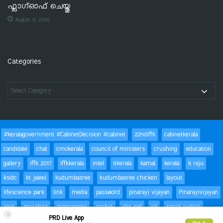
ഫ്ലാഗ്ഓഫ് ചെയ്തു
August 6, 2026
Categories
#keralagovernment #CabinetDecision #cabinet
22ndiffk
cabinetkerala
candidate
chat
cmokerala
council of ministers
crushing
education
gallery
iffk 2017
iffkkerala
intel
itkerala
kamal
kerala
k raju
ksidc
kt jaleel
kudumbasree
kudumbasree chicken
layout
lifescience park
link
media
password
pinarayi vijayan
Pinarayivijayan
post
president
programme
sachin
she pad
sit
social justice
×
PRD Live App
special children
status
Success
t20
text
thomas isaac
trackbacks