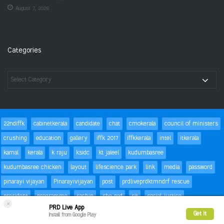
August 7, 2026
Categories
22ndiffk
cabinetkerala
candidate
chat
cmokerala
council of ministers
crushing
education
gallery
iffk 2017
iffkkerala
intel
itkerala
kamal
kerala
k raju
ksidc
kt jaleel
kudumbasree
kudumbasree chicken
layout
lifescience park
link
media
password
pinarayi vijayan
Pinarayivijayan
post
prdliveprdktmndrf rescue
president
programme
sachin
she pad
sit
social justice
×
PRD Live App
special children
status
Success
t20
text
thomas isaac
trackbacks
Get it
Install from Google Play