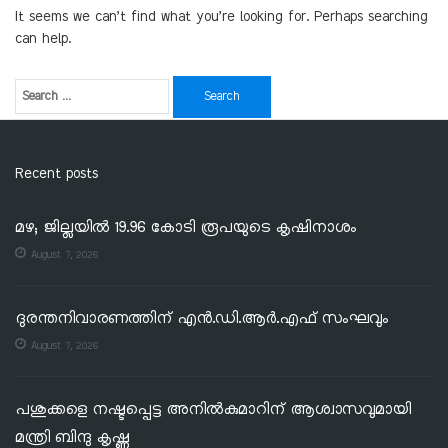
It seems we can’t find what you’re looking for. Perhaps searching
can help.
Recent posts
മഴ; ജില്ലയില്‍ 19.96 കോടി രൂപയുടെ കൃഷിനാശം
August 7, 2026
ദുരന്തനിവാരണത്തിന് എൻ.ഡി.ആർ.എഫ് സംഘവും
August 7, 2026
പശുക്കളെ നഷ്ടപ്പെട്ട അനിൽകുമാറിന് ആശ്വാസവുമായി
മന്ത്രി ബിന്ദു കൃഷ്ണ