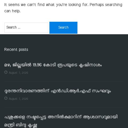
It seems we can’t find what you’re looking for. Perhaps searching
can help.
Recent posts
മഴ; ജില്ലയില്‍ 19.96 കോടി രൂപയുടെ കൃഷിനാശം
August 7, 2026
ദുരന്തനിവാരണത്തിന് എൻ.ഡി.ആർ.എഫ് സംഘവും
August 7, 2026
പശുക്കളെ നഷ്ടപ്പെട്ട അനിൽകുമാറിന് ആശ്വാസവുമായി
മന്ത്രി ബിന്ദു കൃഷ്ണ