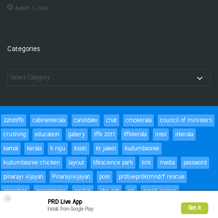
August 7, 2026
Categories
22ndiffk
cabinetkerala
candidate
chat
cmokerala
council of ministers
crushing
education
gallery
iffk 2017
iffkkerala
intel
itkerala
kamal
kerala
k raju
ksidc
kt jaleel
kudumbasree
kudumbasree chicken
layout
lifescience park
link
media
password
pinarayi vijayan
Pinarayivijayan
post
prdliveprdktmndrf rescue
president
programme
sachin
she pad
sit
social justice
×
PRD Live App
special children
status
Success
t20
text
thomas isaac
trackbacks
Get it
Install from Google Play