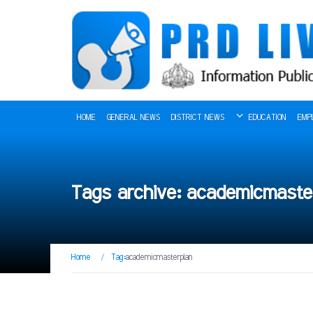
HOME
GENERAL NEWS
DISTRICT NEWS
EDUCATION
EMP
Tags archive: academicmaste
Home
/
Tag:
academicmasterplan