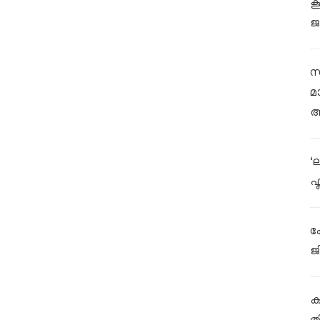
ക
ജ
സ
മ
ആ
‘
ഫ
ക
ജ
കള