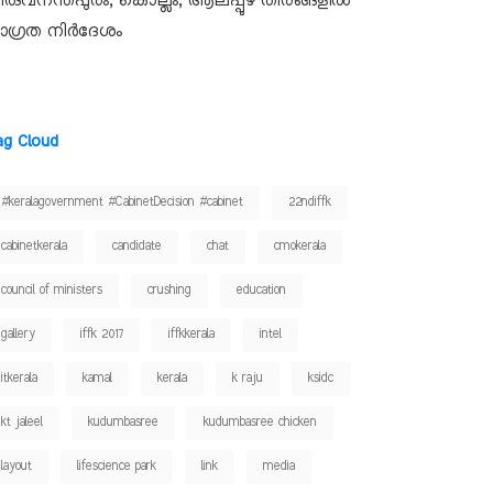
ിരുവനന്തപുരം, കൊല്ലം, ആലപ്പുഴ തീരങ്ങളിൽ
ാഗ്രത നിർദേശം
ag Cloud
#keralagovernment #CabinetDecision #cabinet
22ndiffk
cabinetkerala
candidate
chat
cmokerala
council of ministers
crushing
education
gallery
iffk 2017
iffkkerala
intel
itkerala
kamal
kerala
k raju
ksidc
kt jaleel
kudumbasree
kudumbasree chicken
layout
lifescience park
link
media