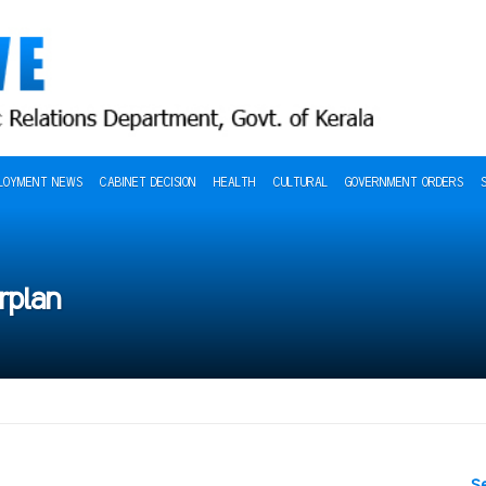
LOYMENT NEWS
CABINET DECISION
HEALTH
CULTURAL
GOVERNMENT ORDERS
rplan
S