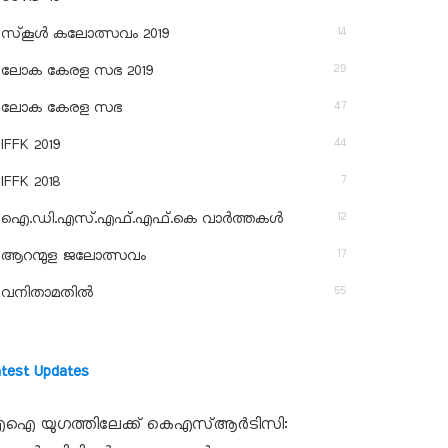
14
സ്‌കൂള്‍ കലോത്സവം 2019
29
ലോക കേരള സഭ 2019
47
ലോക കേരള സഭ
44
IFFK 2019
7
IFFK 2018
12
ഐ.ഡി.എസ്.എഫ്.എഫ്.കെ വാർത്തകൾ
17
ആറന്മുള ജലോത്സവം
55
വനിതാമതിൽ
atest Updates
ഐ യുഗത്തിലേക്ക് കെഎസ്ആർടിസി: