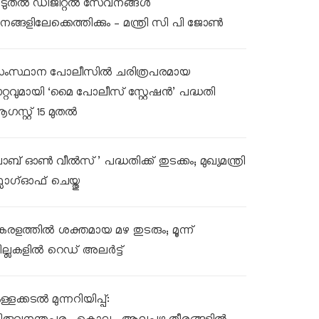
ൂടുതൽ ഡിജിറ്റൽ സേവനങ്ങൾ
നങ്ങളിലേക്കെത്തിക്കും – മന്ത്രി സി പി ജോൺ
ംസ്ഥാന പോലീസിൽ ചരിത്രപരമായ
ാറ്റവുമായി ‘മൈ പോലീസ് സ്റ്റേഷൻ’ പദ്ധതി
ഗസ്റ്റ് 15 മുതൽ
ലാബ് ഓൺ വീൽസ്’ പദ്ധതിക്ക് തുടക്കം; മുഖ്യമന്ത്രി
്ലാഗ്ഓഫ് ചെയ്തു
േരളത്തിൽ ശക്തമായ മഴ തുടരും; മൂന്ന്
ില്ലകളിൽ റെഡ് അലർട്ട്
്ളക്കടൽ മുന്നറിയിപ്പ്: