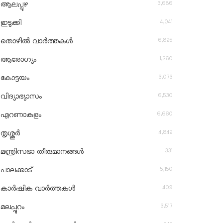
3,686
ആലപ്പുഴ
4,041
ഇടുക്കി
6,825
തൊഴിൽ വാർത്തകൾ
1,260
ആരോഗ്യം
3,073
കോട്ടയം
6,530
വിദ്യാഭ്യാസം
6,660
എറണാകുളം
4,842
തൃശ്ശൂർ
331
മന്ത്രിസഭാ തീരുമാനങ്ങൾ
5,150
പാലക്കാട്
409
കാർഷിക വാർത്തകൾ
3,517
മലപ്പുറം