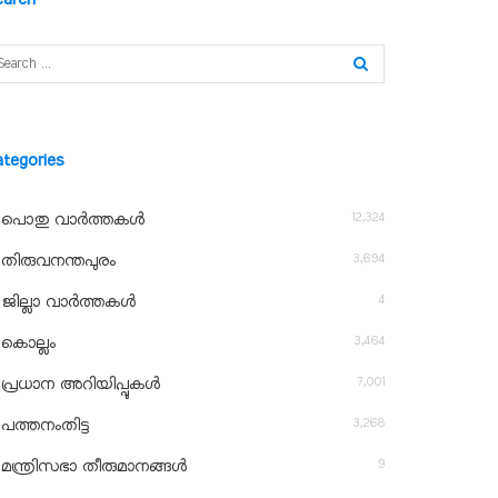
ategories
12,324
പൊതു വാർത്തകൾ
3,694
തിരുവനന്തപുരം
4
ജില്ലാ വാർത്തകൾ
3,464
കൊല്ലം
7,001
പ്രധാന അറിയിപ്പുകൾ
3,268
പത്തനംതിട്ട
9
മന്ത്രിസഭാ തീരുമാനങ്ങൾ