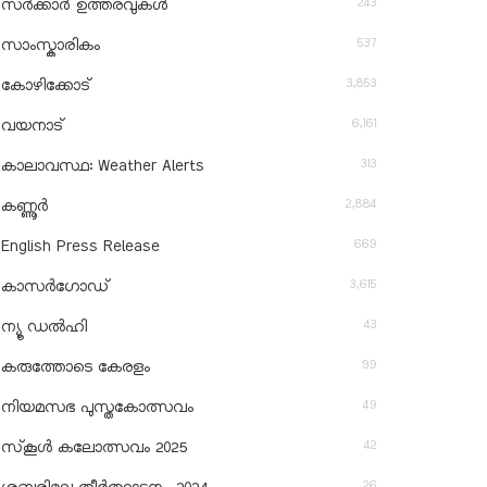
243
സർക്കാർ ഉത്തരവുകൾ
537
സാംസ്കാരികം
3,853
കോഴിക്കോട്
6,161
വയനാട്
313
കാലാവസ്ഥ: Weather Alerts
2,884
കണ്ണൂർ
669
English Press Release
3,615
കാസർഗോഡ്
43
ന്യൂ ഡൽഹി
99
കരുത്തോടെ കേരളം
49
നിയമസഭ പുസ്തകോത്സവം
42
സ്‌കൂൾ കലോത്സവം 2025
26