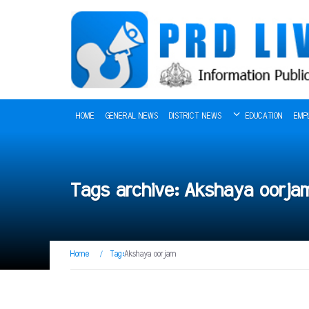
HOME
GENERAL NEWS
DISTRICT NEWS
EDUCATION
EMP
Tags archive: Akshaya oorja
Home
/
Tag:
Akshaya oorjam