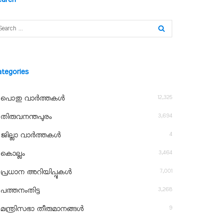
ategories
12,325
പൊതു വാർത്തകൾ
3,694
തിരുവനന്തപുരം
4
ജില്ലാ വാർത്തകൾ
3,464
കൊല്ലം
7,001
പ്രധാന അറിയിപ്പുകൾ
3,268
പത്തനംതിട്ട
9
മന്ത്രിസഭാ തീരുമാനങ്ങൾ