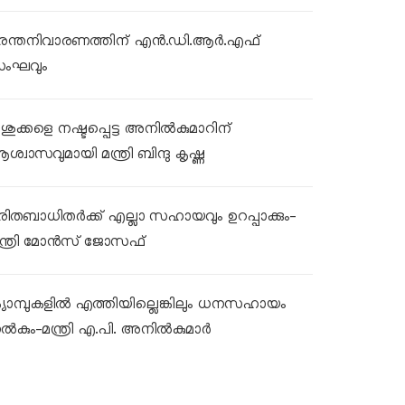
ുരന്തനിവാരണത്തിന് എൻ.ഡി.ആർ.എഫ്
ംഘവും
ശുക്കളെ നഷ്ടപ്പെട്ട അനിൽകുമാറിന്
ശ്വാസവുമായി മന്ത്രി ബിന്ദു കൃഷ്ണ
ുരിതബാധിതർക്ക് എല്ലാ സഹായവും ഉറപ്പാക്കും-
ന്ത്രി മോൻസ് ജോസഫ്
്യാമ്പുകളിൽ എത്തിയില്ലെങ്കിലും ധനസഹായം
ൽകും-മന്ത്രി എ.പി. അനിൽകുമാർ