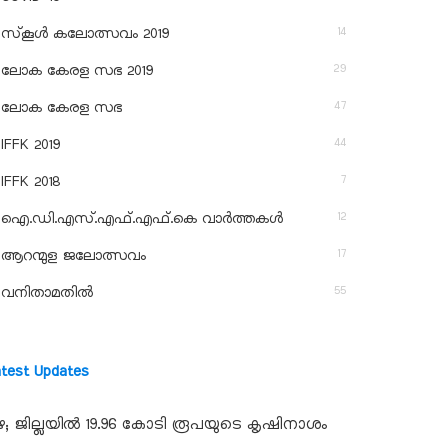
14
സ്‌കൂള്‍ കലോത്സവം 2019
29
ലോക കേരള സഭ 2019
47
ലോക കേരള സഭ
44
IFFK 2019
7
IFFK 2018
12
ഐ.ഡി.എസ്.എഫ്.എഫ്.കെ വാർത്തകൾ
17
ആറന്മുള ജലോത്സവം
55
വനിതാമതിൽ
atest Updates
ഴ; ജില്ലയില്‍ 19.96 കോടി രൂപയുടെ കൃഷിനാശം