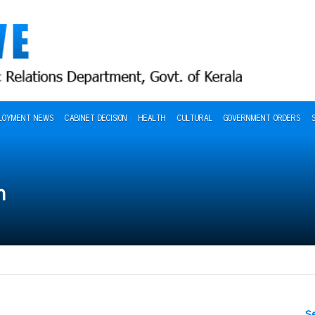
LOYMENT NEWS
CABINET DECISION
HEALTH
CULTURAL
GOVERNMENT ORDERS
m
S