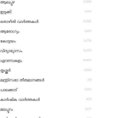
3,686
ആലപ്പുഴ
4,041
ഇടുക്കി
6,825
തൊഴിൽ വാർത്തകൾ
1,260
ആരോഗ്യം
3,078
കോട്ടയം
6,530
വിദ്യാഭ്യാസം
6,660
എറണാകുളം
4,842
തൃശ്ശൂർ
331
മന്ത്രിസഭാ തീരുമാനങ്ങൾ
5,150
പാലക്കാട്
409
കാർഷിക വാർത്തകൾ
3,517
മലപ്പുറം