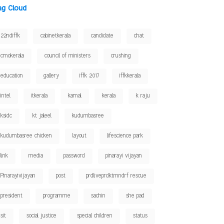
ag Cloud
22ndiffk
cabinetkerala
candidate
chat
cmokerala
council of ministers
crushing
education
gallery
iffk 2017
iffkkerala
intel
itkerala
kamal
kerala
k raju
ksidc
kt jaleel
kudumbasree
kudumbasree chicken
layout
lifescience park
link
media
password
pinarayi vijayan
Pinarayivijayan
post
prdliveprdktmndrf rescue
president
programme
sachin
she pad
sit
social justice
special children
status