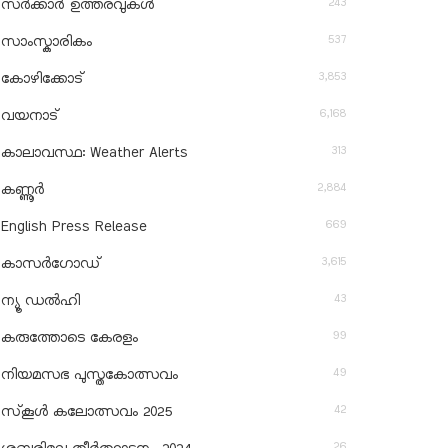
243
സർക്കാർ ഉത്തരവുകൾ
537
സാംസ്കാരികം
3,853
കോഴിക്കോട്
6,168
വയനാട്
313
കാലാവസ്ഥ: Weather Alerts
2,884
കണ്ണൂർ
669
English Press Release
3,615
കാസർഗോഡ്
43
ന്യൂ ഡൽഹി
99
കരുത്തോടെ കേരളം
49
നിയമസഭ പുസ്തകോത്സവം
42
സ്‌കൂൾ കലോത്സവം 2025
26