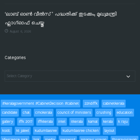
‘ലാബ് ഓൺ വീൽസ്’ പദ്ധതിക്ക് തുടക്കം; മുഖ്യമന്ത്രി
ഫ്ലാഗ്ഓഫ് ചെയ്തു
August 6, 2026
Categories
#keralagovernment #CabinetDecision #cabinet
22ndiffk
cabinetkerala
candidate
chat
cmokerala
council of ministers
crushing
education
gallery
iffk 2017
iffkkerala
intel
itkerala
kamal
kerala
k raju
ksidc
kt jaleel
kudumbasree
kudumbasree chicken
layout
lifescience park
link
media
password
pinarayi vijayan
Pinarayivijayan