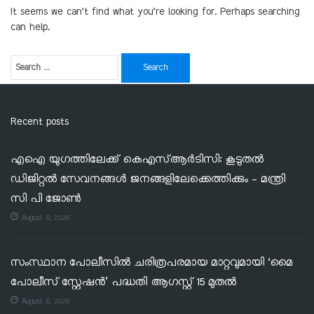
It seems we can’t find what you’re looking for. Perhaps searching
can help.
Recent posts
എഐ യുഗത്തിലേക്ക് കെഎസ്ആർടിസി: കൂടുതൽ
ഡിജിറ്റൽ സേവനങ്ങൾ ജനങ്ങളിലേക്കെത്തിക്കും – മന്ത്രി
സി പി ജോൺ
August 6, 2026
സംസ്ഥാന പോലീസിൽ ചരിത്രപരമായ മാറ്റവുമായി ‘മൈ
പോലീസ് സ്റ്റേഷൻ’ പദ്ധതി ആഗസ്റ്റ് 15 മുതൽ
August 6, 2026