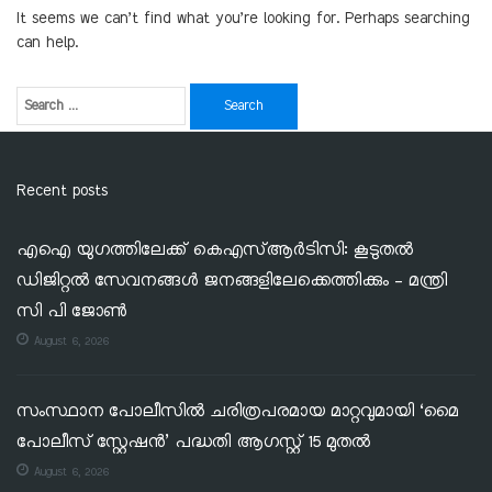
It seems we can’t find what you’re looking for. Perhaps searching
can help.
Recent posts
എഐ യുഗത്തിലേക്ക് കെഎസ്ആർടിസി: കൂടുതൽ
ഡിജിറ്റൽ സേവനങ്ങൾ ജനങ്ങളിലേക്കെത്തിക്കും – മന്ത്രി
സി പി ജോൺ
August 6, 2026
സംസ്ഥാന പോലീസിൽ ചരിത്രപരമായ മാറ്റവുമായി ‘മൈ
പോലീസ് സ്റ്റേഷൻ’ പദ്ധതി ആഗസ്റ്റ് 15 മുതൽ
August 6, 2026