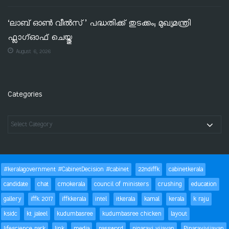
‘ലാബ് ഓൺ വീൽസ്’ പദ്ധതിക്ക് തുടക്കം; മുഖ്യമന്ത്രി
ഫ്ലാഗ്ഓഫ് ചെയ്തു
August 6, 2026
Categories
#keralagovernment #CabinetDecision #cabinet
22ndiffk
cabinetkerala
candidate
chat
cmokerala
council of ministers
crushing
education
gallery
iffk 2017
iffkkerala
intel
itkerala
kamal
kerala
k raju
ksidc
kt jaleel
kudumbasree
kudumbasree chicken
layout
lifescience park
link
media
password
pinarayi vijayan
Pinarayivijayan