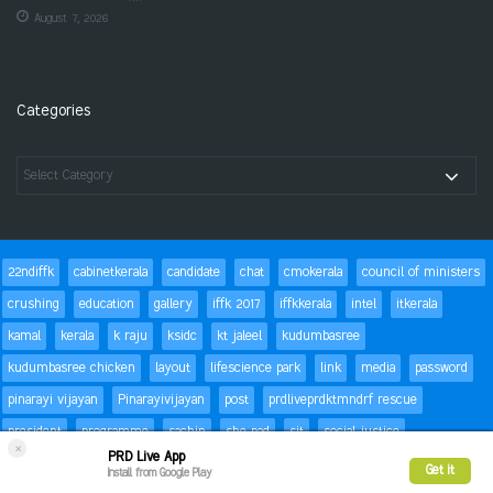
August 7, 2026
Categories
22ndiffk
cabinetkerala
candidate
chat
cmokerala
council of ministers
crushing
education
gallery
iffk 2017
iffkkerala
intel
itkerala
kamal
kerala
k raju
ksidc
kt jaleel
kudumbasree
kudumbasree chicken
layout
lifescience park
link
media
password
pinarayi vijayan
Pinarayivijayan
post
prdliveprdktmndrf rescue
president
programme
sachin
she pad
sit
social justice
×
PRD Live App
special children
status
Success
t20
text
thomas isaac
trackbacks
Get it
Install from Google Play