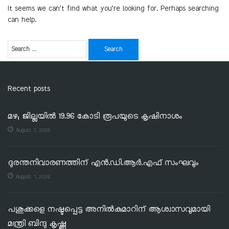
It seems we can’t find what you’re looking for. Perhaps searching
can help.
Recent posts
മഴ; ജില്ലയില്‍ 19.96 കോടി രൂപയുടെ കൃഷിനാശം
August 7, 2026
ദുരന്തനിവാരണത്തിന് എൻ.ഡി.ആർ.എഫ് സംഘവും
August 7, 2026
പശുക്കളെ നഷ്ടപ്പെട്ട അനിൽകുമാറിന് ആശ്വാസവുമായി
മന്ത്രി ബിന്ദു കൃഷ്ണ